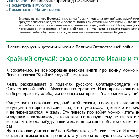
- используйте промокод OZON538ICL
на ОЗОНе
»
Посмотреть в My-Shop
»
Посмотреть в Читай-городе
»
Знаешь ли ты, что Вооружённые силы России - одна из крупнейших армий мира
представлял себя водителем боевого танка или отважным лётчиком! А кто не
истребителя или таинственным погружением подводной лодки! На страницах
легендарной и современной военной техникой: танками, боевыми машинами и
поможет тебе в будущем стать достойным защитником нашей Родины.
И опять вернусь к детским книгам о Великой Отечественной войне...
Крайний случай: сказ о солдате Иване и 
К сожалению, не все
хорошие детские книги про войну
можно на
Повесть-сказка "Крайний случай" - из таких.
Книга рассказывает о подвигах русского богатыря-солдата И
Отечественной войне. Мужественно сражался Иван против фашист
он берег краюшку хлеба, испеченного матерью, - "на крайний случай".
Существует несколько изданий этой сказки, посмотреть их мож
ведущим в интернет-магазины, но, как я уже сказала, книги эти сей
и не переиздаются. А жаль. Эту повесть про войну можно читать
д
младшим школьникам
, а таких книг на данную тему не так уж и
все же, что когда-нибудь наши издатели вспомнят об этой сказке и
раз.
Ну а пока книгу можно найти в библиотеках, её текст есть в Интернет
остается возможность прочитать эту замечательную повесть-сказк