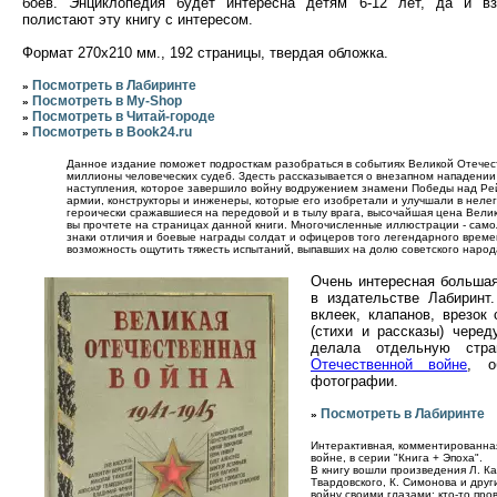
боёв. Энциклопедия будет интересна детям 6-12 лет, да и в
полистают эту книгу с интересом.
Формат 270x210 мм., 192 страницы, твердая обложка.
Посмотреть в Лабиринте
»
Посмотреть в My-Shop
»
Посмотреть в Читай-городе
»
Посмотреть в Book24.ru
»
Данное издание поможет подросткам разобраться в событиях Великой Отечес
миллионы человеческих судеб. Здесть рассказывается о внезапном нападении 
наступления, которое завершило войну водружением знамени Победы над Рей
армии, конструкторы и инженеры, которые его изобретали и улучшали в нелег
героически сражавшиеся на передовой и в тылу врага, высочайшая цена Велик
вы прочтете на страницах данной книги. Многочисленные иллюстрации - само
знаки отличия и боевые награды солдат и офицеров того легендарного времен
возможность ощутить тяжесть испытаний, выпавших на долю советского народа
Очень интересная большая
в издательстве Лабиринт
вклеек, клапанов, врезок
(стихи и рассказы) чере
делала отдельную ст
Отечественной войне
, о
фотографии.
Посмотреть в Лабиринте
»
Интерактивная, комментированная
войне, в серии "Книга + Эпоха".
В книгу вошли произведения Л. Ка
Твардовского, К. Симонова и дру
войну своими глазами: кто-то про