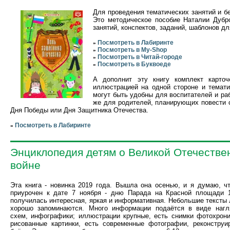
Для проведения тематических занятий и бе
Это методическое пособие Наталии Дубро
занятий, конспектов, заданий, шаблонов д
Посмотреть в Лабиринте
»
Посмотреть в My-Shop
»
Посмотреть в Читай-городе
»
Посмотреть в Буквоеде
»
А дополнит эту книгу комплект карточ
иллюстрацией на одной стороне и темати
могут быть удобны для воспитателей и р
же для родителей, планирующих повести 
Дня Победы или Дня Защитника Отечества.
Посмотреть в Лабиринте
»
Энциклопедия детям о Великой Отечестве
войне
Эта книга - новинка 2019 года. Вышла она осенью, и я думаю, ч
приурочен к дате 7 ноября - дню Парада на Красной площади 1
получилась интересная, яркая и информативная. Небольшие тексты 
хорошо запоминаются. Много информации подаётся в виде нагл
схем, инфографики; иллюстрации крупные, есть снимки фотохрони
рисованные картинки, есть современные фотографии, реконстру