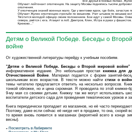
Все друзья в боевых полках. Жули
Обучает лейтенант ополченцев. На защиту Москвы поднялись тысячи добровол
ополчения.
У ополченцев знаний военных мало. Где у винтовки курок, где боёк, зачастую п
Обучает Жулин ополченцев стрельбе по мишеням. Учит штыком по мешкам кол
Тяготится молодой офицер своим положением. Бои идут у самой Москвы. Охва
севера, рвётся с юга. Атакует в лоб. Дмитров, Клин, Истра в руках у фашистов
Крюково..."
Детям о Великой Победе. Беседы о Второ
войне
От художественной литературы перейду к учебным пособиям.
"Детям о Великой Победе. Беседы о Второй мировой войне"
информативное издание. Это небольшая простая
книжка для д
Отечественной Войне
. Материал подается с форме занятий-бесе
школьникам всех возрастов. В тексте можно найти
стихи о войн
темы читателю предлагается ответить на несколько вопросов. Кни
тонкой обложке, но и цена скромная. Я проводила по этой книжке-
9-му мая со своими детьми. Книжку так же могут использовать шк
воспитатели детского сада для проведения тематических уроков и за
Книга периодически пропадает из магазинов, но её часто переиздают
Поэтому, даже если сейчас её нигде нет в продаже, то она, скорей вс
то время вновь появится в магазинах (вероятней всего в конце з
весны).
Посмотреть в Лабиринте
»