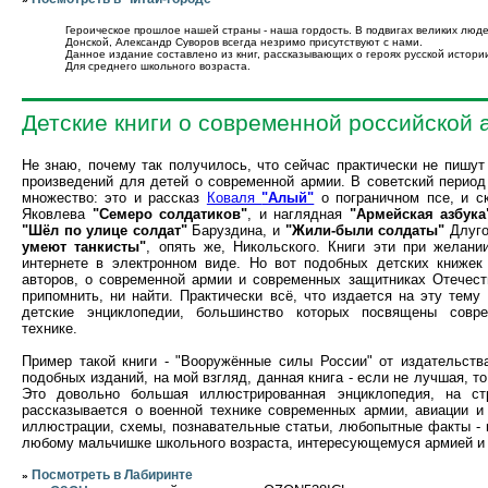
Героическое прошлое нашей страны - наша гордость. В подвигах великих люд
Донской, Александр Суворов всегда незримо присутствуют с нами.
Данное издание составлено из книг, рассказывающих о героях русской истори
Для среднего школьного возраста.
Детские книги о современной российской 
Не знаю, почему так получилось, что сейчас практически не пишу
произведений для детей о современной армии. В советский период
множество: это и рассказ
Коваля
"Алый"
о пограничном псе, и ск
Яковлева
"Семеро солдатиков"
, и наглядная
"Армейская азбука
"Шёл по улице солдат"
Баруздина, и
"Жили-были солдаты"
Длуго
умеют танкисты"
, опять же, Никольского. Книги эти при желани
интернете в электронном виде. Но вот подобных детских книжек
авторов, о современной армии и современных защитниках Отечест
припомнить, ни найти. Практически всё, что издается на эту тему 
детские энциклопедии, большинство которых посвящены совре
технике.
Пример такой книги - "Вооружённые силы России" от издательств
подобных изданий, на мой взгляд, данная книга - если не лучшая, т
Это довольно большая иллюстрированная энциклопедия, на ст
рассказывается о военной технике современных армии, авиации и
иллюстрации, схемы, познавательные статьи, любопытные факты - 
любому мальчишке школьного возраста, интересующемуся армией и 
Посмотреть в Лабиринте
»