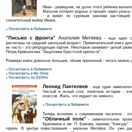
Иван - разведчик; на долю этого ребенка выпал
Мальчик потерял родных и прошёл через ужасы л
- и живёт по суровым законам настоящей,
сознательный выбор Ивана.
Посмотреть в Лабиринте
»
"Письмо с фронта"
Анатолия Митяева
- еще один сб
расчитаны на средний школьный возраст. Примечательной книгу де
их часть - это репродукции картин. Некоторые занимают целый разво
Петра Кривоногова "Защитники Брестской крепости".
Размеры книги довольно большие, объем приличный - читать можно 
Посмотреть в Лабиринте
»
Посмотреть в My-Shop
»
Посмотреть на ОЗОНе
»
Леонид Пантелеев
- еще один замечатель
Чистый и ясный слог, понятные истории - эт
классов. Жаль, что издают их немного.
Посмотреть в Лабиринте
»
Теперь вспомню о современном писателе - э
"Облачный полк"
- замечательное произ
Крапивина и им. П. Бажова, премию "Книгуру". 
героях. В центре повествования - мальчик Митяйка. Он, уже да