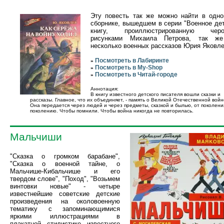
Эту повесть так же можно найти в одн
сборнике, вышедшем в серии "Военное дет
книгу, проиллюстрированную черо
рисунками Михаила Петрова, так ж
несколько военных рассказов Юрия Яковле
Посмотреть в Лабиринте
»
Посмотреть в My-Shop
»
Посмотреть в Читай-городе
»
Аннотация:
В книгу известного детского писателя вошли сказки и
рассказы. Главное, что их объединяет, - память о Великой Отечественной войн
Она передается через людей и через предметы, сказкой и былью, от поколени
поколению. Чтобы помнили. Чтобы война никогда не повторилась.
Мальчиши
"Сказка о громком барабане",
"Сказка о военной тайне, о
Мальчише-Кибальчише и его
твердом слове", "Поход", "Возьмем
винтовки новые" - четыре
известнейшие советские детские
произведения на околовоенную
тематику с запоминающимися
яркими иллюстрациями в
плакатной стилистике известного