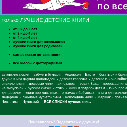
только ЛУЧШИЕ ДЕТСКИЕ КНИГИ
от 0 и до 2 лет
от 2 и до 4 лет
от 4 и до 6 лет
лучшие книги для школьников
лучшие книги для родителей
самые новые детские книги
все обзоры с фотографиями
авторские сказки
азбуки и буквари
Андерсен
Барто
богатыри и был
-
-
-
-
другие книги Джулии Дональдсон
детская классика
детские книги о войне
-
-
энциклопедии
дешевые книги
динозавры
зоки и Бада
переиздания 
-
-
-
-
на выпускной
русские сказки
стихи
книги в подарок детям
книги про 
-
-
-
-
для девочек
книги про животных
о мамах и бабушках
книги для мальчи
-
-
-
Ледерман
любимые мультфильмы
новогодние книги
Маршак
познав
-
-
-
-
Чевостика
Чуковский
ВСЕ СПИСКИ лучших книг...
-
-
Понравилось? Поделитесь с друзьми!