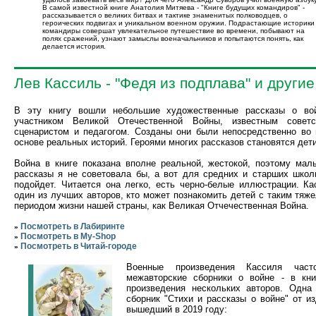
В самой известной книге Анатолия Митяева - "Книге будущих командиров" -
рассказывается о великих битвах и тактике знаменитых полководцев, о
героических подвигах и уникальном военном оружии. Подрастающие историки
командиры совершат увлекательное путешествие во времени, побывают на
полях сражений, узнают замыслы военачальников и попытаются понять, как
делается история.
Лев Кассиль - "Федя из подплава" и други
В эту книгу вошли небольшие художественные рассказы о вой
участником Великой Отечественной Войны, известным советс
сценаристом и педагогом. Созданы они были непосредственно во 
основе реальных историй. Героями многих рассказов становятся дети
Война в книге показана вполне реальной, жестокой, поэтому мал
рассказы я не советовала бы, а вот для средних и старших школ
подойдет. Читается она легко, есть черно-белые иллюстрации. Ка
один из лучших авторов, кто может познакомить детей с таким тя
периодом жизни нашей страны, как Великая Отчечественная Война.
Посмотреть в Лабиринте
»
Посмотреть в My-Shop
»
Посмотреть в Читай-городе
»
Военные произведения Кассиля час
межавторские сборники о войне - в кни
произведения нескольких авторов. Одна 
сборник "Стихи и рассказы о войне" от и
вышедший в 2019 году: