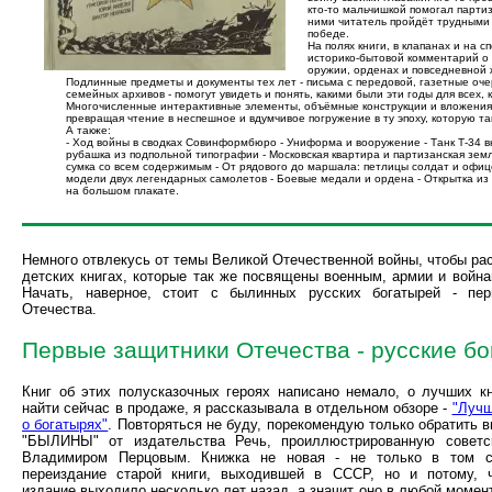
кто-то мальчишкой помогал парти
ними читатель пройдёт трудными 
победе.
На полях книги, в клапанах и на
историко-бытовой комментарий о 
оружии, орденах и повседневной ж
Подлинные предметы и документы тех лет - письма с передовой, газетные оче
семейных архивов - помогут увидеть и понять, какими были эти годы для всех, 
Многочисленные интерактивные элементы, объёмные конструкции и вложения, 
превращая чтение в неспешное и вдумчивое погружение в ту эпоху, которую та
А также:
- Ход войны в сводках Совинформбюро - Униформа и вооружение - Танк Т-34 в
рубашка из подпольной типографии - Московская квартира и партизанская земл
сумка со всем содержимым - От рядового до маршала: петлицы солдат и офиц
модели двух легендарных самолетов - Боевые медали и ордена - Открытка из
на большом плакате.
Немного отвлекусь от темы Великой Отечественной войны, чтобы рас
детских книгах, которые так же посвящены военным, армии и война
Начать, наверное, стоит с былинных русских богатырей - пе
Отечества.
Первые защитники Отечества - русские б
Книг об этих полусказочных героях написано немало, о лучших к
найти сейчас в продаже, я рассказывала в отдельном обзоре -
"Лучш
о богатырях"
. Повторяться не буду, порекомендую только обратить в
"БЫЛИНЫ" от издательства Речь, проиллюстрированную советс
Владимиром Перцовым. Книжка не новая - не только в том с
переиздание старой книги, выходившей в СССР, но и потому, 
издание выходило несколько лет назад, а значит оно в любой момен