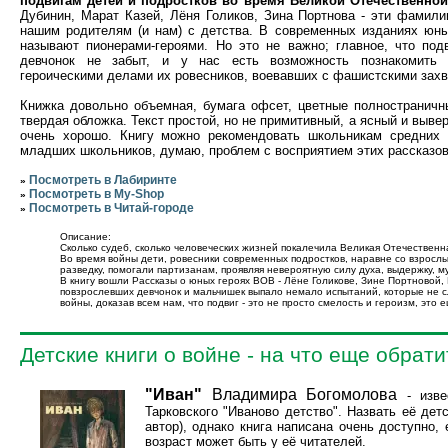
подвигам детей и подростков во время Великой Отечественно
Дубинин, Марат Казей, Лёня Голиков, Зина Портнова - эти фамил
нашим родителям (и нам) с детства. В современных изданиях юны
называют пионерами-героями. Но это не важно; главное, что под
девчонок не забыт, и у нас есть возможность познакомить
героическими делами их ровесников, воевавших с фашистскими захв
Книжка довольно объемная, бумага офсет, цветные полностраничн
твердая обложка. Текст простой, но не примитивный, а ясный и выве
очень хорошо. Книгу можно рекомендовать школьникам средних 
младших школьников, думаю, проблем с восприятием этих рассказов 
Посмотреть в Лабиринте
»
Посмотреть в My-Shop
»
Посмотреть в Читай-городе
»
Описание:
Сколько судеб, сколько человеческих жизней покалечила Великая Отечественная
Во время войны дети, ровесники современных подростков, наравне со взросл
разведку, помогали партизанам, проявляя невероятную силу духа, выдержку, му
В книгу вошли Рассказы о юных героях ВОВ - Лёне Голикове, Зине Портновой,
повзрослевших девчонок и мальчишек выпало немало испытаний, которые не сл
войны, доказав всем нам, что подвиг - это не просто смелость и героизм, это
Детские книги о войне - на что еще обрат
"Иван"
Владимира Богомолова
- изве
Тарковского "Иваново детство". Назвать её дет
автор), однако книга написана очень доступно,
возраст может быть у её читателей.