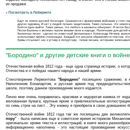
из продажи.
Посмотреть в Лабиринте
»
Едут по земле русской богатыри. Сражаются с вражескими войсками у стен го
других чудовищ. И нет у людей лучших защитников. Таких сильных, что земля 
боятся одни выйти. Таких умных, что любого в шахматы обыграют. И почти бес
Песни-Былины о великих героях веками пели в народе. Понятными для детей и
былинных песен - сделал их известный фольклорист Александр Нечаев, выпо
использовал приём стилизации. Каждый его рисунок обрамляется текстом, этот
буквы отсылают нас к уставу и полууставу - типам письма, которыми записывал
"Бородино" и другие детские книги о войне
Отечественная война 1812 года - еще одна страница истории, о кот
Отечества и о победах нашего народа и нашей армии.
Стихотворение Лермонтова
"Бородино"
посвящено сражению, в к
Наполеоном Бонапартом, и русская армия под предводительством
школе, поэтому данное произведение много издается.
Лично мне очень понравилась красивая и недорогая книжка от изда
мелованная бумага, крупные яркие и привлекательные иллюстрации
по семь строк на лист... Эту книжку я приобрела в свою домашнюю б
Отечественной войне 1812 года так же посвящены две великолепн
пору"
- была написана еще в советское время историком Михаилом
оригинально: кроме текста и иллюстраций, в книге много разнообра
информационно наполнена - это настоящее произведение искусс