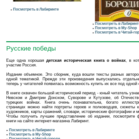
Посмотреть в Лабиринте
»
Посмотреть в Лабиринт
»
Посмотреть в My-Shop
»
Посмотреть в Читай-го
»
Русские победы
Еще одна хорошая
детская историческая книга о войнах
, в ко
участие Россия.
Издание объемное. Это сборник, куда вошли тексты разных автор
одной тематикой. Прежде эти произведения выпускались отдельн
теперь у читателей появилась возможность купить их все под одной 
В книге охвачен большой исторический период - юный читатель узна
Невском и Дмитрии Донском, Суворове и Кутузове, об Отечеств
турецких войнах. Книга очень познавательна, богато иллюст
страницах можно найти портреты героев и полководцев, сюжеты к
художников, карты сражений, словари, исторические фотографии и м
Чтобы получить лучшее представление об издании, посмотрите 
книги на сайте интернет-магазина Лабиринт.
Посмотреть в Лабиринте
»
Посмотреть в My-Shop
»
Посмотреть в Читай-городе
»