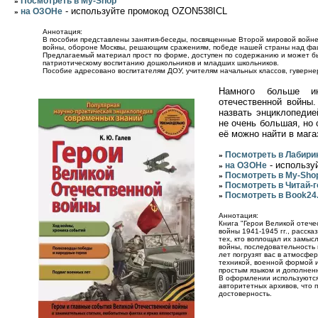
Посмотреть в My-Shop
»
- используйте промокод OZON538ICL
на ОЗОНе
»
Аннотация:
В пособии представлены занятия-беседы, посвященные Второй мировой войн
войны, обороне Москвы, решающим сражениям, победе нашей страны над фа
Предлагаемый материал прост по форме, доступен по содержанию и может бы
патриотическому воспитанию дошкольников и младших школьников.
Пособие адресовано воспитателям ДОУ, учителям начальных классов, гуверне
Намного больше и
отечественной войны
назвать энциклопедие
не очень большая, но 
её можно найти в магаз
Посмотреть в Лабири
»
- использу
на ОЗОНе
»
Посмотреть в My-Sho
»
Посмотреть в Читай-
»
Посмотреть в Book24.
»
Аннотация:
Книга "Герои Великой отече
войны 1941-1945 гг., расска
тех, кто воплощал их замысл
войны, последовательность
лет погрузят вас в атмосфе
техникой, военной формой 
простым языком и дополнен
В оформлении используются
авторитетных архивов, что
достоверность.