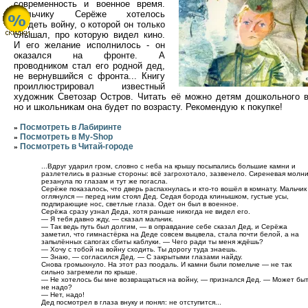
современность и военное время.
Мальчику Серёже хотелось
увидеть войну, о которой он только
слышал, про которую видел кино.
И его желание исполнилось - он
оказался на фронте. А
проводником стал его родной дед,
не вернувшийся с фронта... Книгу
проиллюстрировал известный
художник Светозар Остров. Читать её можно детям дошкольного в
но и школьникам она будет по возрасту. Рекомендую к покупке!
Посмотреть в Лабиринте
»
Посмотреть в My-Shop
»
Посмотреть в Читай-городе
»
...Вдруг ударил гром, словно с неба на крышу посыпались большие камни и
разлетелись в разные стороны: всё загрохотало, зазвенело. Сиреневая молн
резанула по глазам и тут же погасла.
Серёже показалось, что дверь распахнулась и кто-то вошёл в комнату. Мальчик
оглянулся — перед ним стоял Дед. Седая борода клинышком, густые усы,
подпирающие нос, светлые глаза. Одет он был в военное.
Серёжа сразу узнал Деда, хотя раньше никогда не видел его.
— Я тебя давно жду, — сказал мальчик.
— Так ведь путь был долгим, — в оправдание себе сказал Дед, и Серёжа
заметил, что гимнастёрка на Деде совсем выцвела, стала почти белой, а на
запылённых сапогах сбиты каблуки. — Чего ради ты меня ждёшь?
— Хочу с тобой на войну сходить. Ты дорогу туда знаешь.
— Знаю, — согласился Дед. — С закрытыми глазами найду.
Снова громыхнуло. На этот раз поодаль. И камни были помельче — не так
сильно загремели по крыше.
— Не хотелось бы мне возвращаться на войну, — признался Дед. — Может быт
не надо?
— Нет, надо!
Дед посмотрел в глаза внуку и понял: не отступится...