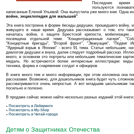
Последнее время 
пользуются познават
написанные Еленой Ульевой. Она выпустила уже много книг. Одна из
войне, энциклопедия для малышей"
.
Эта книга построена в форме беседы дедушки, прошедшего войну, и
живущего в наше время. Дедушка рассказывает о том, кто так
началась война, о защите Брестской крепости, мобилизации..
посвящена отдельной теме. "Концентрационные лагеря", "Соб
"Концертные бригады", "Второй фронт", "Эвакуация", "Подвиг И
"Ядерный взрыв в Японии" - всего 91 тема. Статьи небольшие, н
диалогом дедушки и внука, далее следует подробный рассказ. Иллю
много, в основном это портреты или небольшие тематические картинк
медаль. Но встречаются более интересные иллюстрации: виды
техника, форма и снаряжение солдат и офицеров.
В книге много тем и много информации, при этом изложена она по
рассказами. Возможно, для дошкольников книга будет чуть сложнова
рассматриваются очень непростые. А вот младшим школьникам так
посильно и полезно.
В продаже сейчас можно найти несколько разных изданий этой книги
Посмотреть в Лабиринте
»
Посмотреть в My-Shop
»
Посмотреть в Читай-городе
»
Детям о Защитниках Отечества