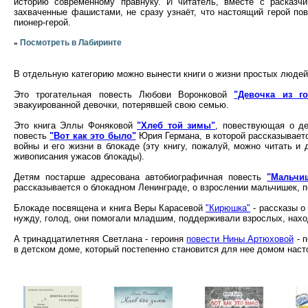
историю современному правнуку. И читатель, вместе с расказч
захваченные фашистами, не сразу узнаёт, что настоящий герой пов
пионер-герой.
Посмотреть в Лабиринте
»
В отдельную категорию можно вынести книги о жизни простых людей
Это трогательная повесть Любови Воронковой
"Девочка из го
эвакуированной девочки, потерявшей свою семью.
Это книга Эллы Фоняковой
"Хлеб той зимы"
, повествующая о де
повесть
"Вот как это было"
Юрия Германа, в которой рассказываетс
войны и его жизни в блокаде (эту книгу, пожалуй, можно читать и 
живописания ужасов блокады).
Детям постарше адресована автобиографичная повесть
"Мальчи
рассказывается о блокадном Ленинграде, о взрослении мальчишек,
Блокаде посвящена и книга Веры Карасевой
"Кирюшка"
- рассказы о
нужду, голод, они помогали младшим, поддерживали взрослых, нахо
А тринадцатилетняя Светлана - героиня
повести Нины Артюховой
- п
в детском доме, который постепенно становится для нее домом нас