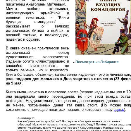
писателем Анатолием Митяевым.
Мечта любого школьника,
интересующего армейской и
военной тематикой, - "Книга
будущих командиров" -
рассказывает о великих
исторических битвах и войнах, о
военной тактике, о полководцах,
подвигах и оружии.
В книге охвачен практически весь
исторический период
существования человечества.
Издание богато иллюстрировано и
Посмотреть в Лабиринте
»
способно заинтересовать не
только ребенка, но и взрослого.
Книга большая, объемная, качественно изданная - это отличный кан
роль
подарка для мальчика к Дню защитника отечества (23 февр
на
9 мая
.
Книга была написана в советское время (первое издание вышло в 197
она выдержала много переизданий, но при этом всегда остав
дефиците. Неудивительно, что цена на данное издание довольно выс
не менее, потраченных денег эта книга стоит. (Но можно поп
сэкономить с помощью нехитрых правил, о которых я пишу
здесь
).
Аннотация:
Как выбрать место для битвы? Что лучше - быстрая атака или затяжная
оборона? Можно ли превратить поражение в победу? Почему триста спартан
смогли удержать тысячную армию персов? Как Александру Македонскому
удалось завоевать весь мир? Для чего Александр Суворов учил военную азбук