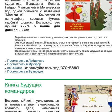
художника Вениамина Лосина.
Гайдар, Маяковский и Могилевская
под одной обложкой с названием
"Мальчиши". Качественная
полиграфия, хорошая бумага,
удобный формат. Возможно, это
лучшая
книга о войне для
дошкольников
.
Барабан висел на стене между окнами, как раз напротив кровати, где спал
мальчик.
Это был старый военный барабан, сильно потёртый с боков, но ещё крепкий.
Кожа на нём была туго натянута, а палочек не было. И барабан всегда молчал
никто не слыхал его голоса.
Однажды вечером, когда мальчик лёг спать, в комнату вошли дедушка и бабушк
В руках они несли круглый свёрток в коричневой бумаге.
Посмотреть в Лабиринте
»
Посмотреть в My-Shop
»
- используйте промокод OZON538ICL
на ОЗОНе
»
Посмотреть в Буквоеде
»
Книга будущих
командиров
Безусловный хит! - увлекательная
и познавательная энциклопедия
военного дела, написанная
известным детским военным