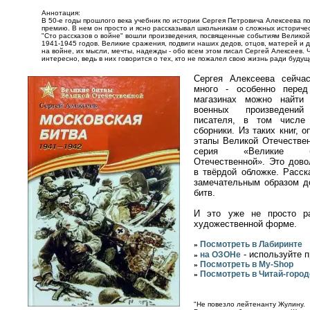
Аннотация:
В 50-е годы прошлого века учебник по истории Сергея Петровича Алексеева п
премию. В нем он просто и ясно рассказывал школьникам о сложных историчес
"Сто рассказов о войне" вошли произведения, посвященные событиям Велико
1941-1945 годов. Великие сражения, подвиги наших дедов, отцов, матерей и 
на войне, их мысли, мечты, надежды - обо всем этом писал Сергей Алексеев. 
интересно, ведь в них говорится о тех, кто не пожалел свою жизнь ради будущ
Сергея Алексеева сейча
много - особенно пере
магазинах можно найти
военных произведений
писателя, в том числе
сборники. Из таких книг,
этапы Великой Отечествен
серия «Великие б
Отечественной». Это дово
в твёрдой обложке. Расск
замечательным образом до
битв.
И это уже не просто ра
художественной форме.
Посмотреть в Лабиринте
»
- используйте 
на ОЗОНе
»
Посмотреть в My-Shop
»
Посмотреть в Читай-город
»
"Не повезло лейтенанту Жулину.