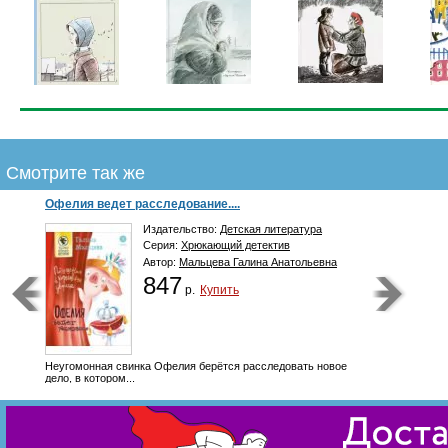
Смотрите так же
Русские сказки. Баба-яга, костяная...
Издательство:
Детская литература
Серия:
Дом сказок
770
р.
Купить
Русские народные сказки - жемчужина в серии "Дом сказок"!
Книга...