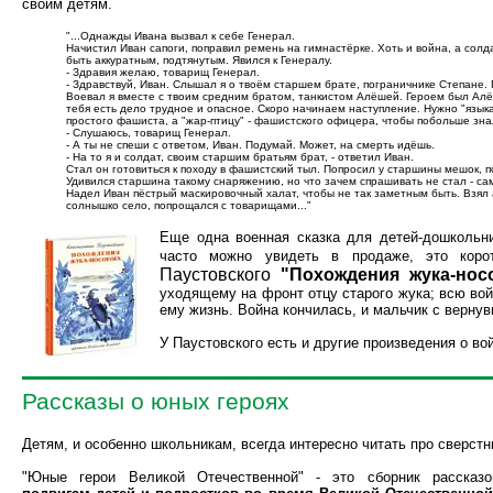
своим детям.
"...Однажды Ивана вызвал к себе Генерал.
Начистил Иван сапоги, поправил ремень на гимнастёрке. Хоть и война, а солд
быть аккуратным, подтянутым. Явился к Генералу.
- Здравия желаю, товарищ Генерал.
- Здравствуй, Иван. Слышал я о твоём старшем брате, пограничнике Степане.
Воевал я вместе с твоим средним братом, танкистом Алёшей. Героем был Алё
тебя есть дело трудное и опасное. Скоро начинаем наступление. Нужно "языка
простого фашиста, а "жар-птицу" - фашистского офицера, чтобы побольше зна
- Слушаюсь, товарищ Генерал.
- А ты не спеши с ответом, Иван. Подумай. Может, на смерть идёшь.
- На то я и солдат, своим старшим братьям брат, - ответил Иван.
Стал он готовиться к походу в фашистский тыл. Попросил у старшины мешок, п
Удивился старшина такому снаряжению, но что зачем спрашивать не стал - сам
Надел Иван пёстрый маскировочный халат, чтобы не так заметным быть. Взял 
солнышко село, попрощался с товарищами..."
Еще одна военная сказка для детей-дошкольни
часто можно увидеть в продаже, это коро
Паустовского
"Похождения жука-нос
уходящему на фронт отцу старого жука; всю во
ему жизнь. Война кончилась, и мальчик с вернув
У Паустовского есть и другие произведения о во
Рассказы о юных героях
Детям, и особенно школьникам, всегда интересно читать про сверстн
"Юные герои Великой Отечественной" - это сборник рассказо