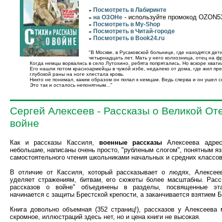
Посмотреть в Лабиринте
»
- используйте промокод OZON5
на ОЗОНе
»
Посмотреть в My-Shop
»
Посмотреть в Читай-городе
»
Посмотреть в Book24.ru
»
"В Москве, в Русаковской больнице, где находятся д
четырнадцать лет. Мать у него колхозница, отец на ф
Когда немцы ворвались в село Лутохино, ребята попрятались. Но вскоре хвати
Его нашли потом красноармейцы в чужой избе, недалеко от дома, где жил пре
глубокой раны на ноге хлестала кровь.
Никто не понимал, каким образом он попал к немцам. Ведь сперва и он ушел с
Это так и осталось непонятным..."
Сергей Алексеев - Рассказы о Великой От
войне
Как и рассказы Кассиля,
военные рассказы
Алексеева адрес
небольшие, написаны очень просто, "рубленым слогом", понятным я
самостоятельного чтения школьниками начальных и средних классов
В отличие от Кассиля, который рассказывает о людях, Алексее
уделяет стражениям, битвам, его сюжеты более масштабны. Расс
рассказов о войне" объединены в разделы, посвященные эт
начинается с защиты Брестской крепости, а заканчивается взятием 
Книга довольно объемная (352 страниц!), рассказов у Алексеева
скромное, иллюстраций здесь нет, но и цена книги не высокая.