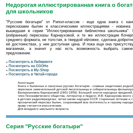
Недорогая иллюстрированная книга о бога
для школьников
"Русские богатыри" от Рипол-классик - еще одна книга с кан
пересказами былин и классическими иллюстрациями - новинка 
вышедшая в серии "Иллюстрированная библиотека школьника".
(избранные) пересказы Карнауховой, и те же иллюстрации Кочерг
среднего формата, не толстая, в твердой обложке, сделана добротн
её достоинствах, у нее доступная цена. И пока еще она присутств
магазинах, а значит у нас есть возможность выбрать самое
предложение:
Посмотреть в Лабиринте
»
Посмотреть на ОЗОНе
»
Посмотреть в My-Shop
»
Посмотреть в Читай-городе
»
Аннотация:
Книга о былинных и сказочных русских богатырях - славных защитниках родно
пересказе замечательной детской писательницы и собирательницы фольклор
Валериановны Карнауховой (1901-1959). Большой знаток народных преданий,
член Географического общества, литератор и педагог, И.В. Карнаухова много 
в детских радиопередачах, читая сказки народов СССР, старинные потешки и с
прозаический пересказ былин, сохранивший всю поэтичность и героику народн
праву считается классическим.
Для младшего школьного возраста
Серия "Русские богатыри"