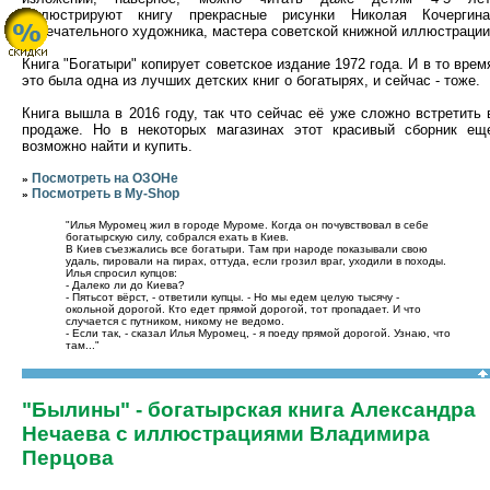
Иллюстрируют книгу прекрасные рисунки Николая Кочергина
замечательного художника, мастера советской книжной иллюстрации
Книга "Богатыри" копирует советское издание 1972 года. И в то врем
это была одна из лучших детских книг о богатырях, и сейчас - тоже.
Книга вышла в 2016 году, так что сейчас её уже сложно встретить 
продаже. Но в некоторых магазинах этот красивый сборник ещ
возможно найти и купить.
Посмотреть на ОЗОНе
»
Посмотреть в My-Shop
»
"Илья Муромец жил в городе Муроме. Когда он почувствовал в себе
богатырскую силу, собрался ехать в Киев.
В Киев съезжались все богатыри. Там при народе показывали свою
удаль, пировали на пирах, оттуда, если грозил враг, уходили в походы.
Илья спросил купцов:
- Далеко ли до Киева?
- Пятьсот вёрст, - ответили купцы. - Но мы едем целую тысячу -
окольной дорогой. Кто едет прямой дорогой, тот пропадает. И что
случается с путником, никому не ведомо.
- Если так, - сказал Илья Муромец, - я поеду прямой дорогой. Узнаю, что
там..."
"Былины" - богатырская книга Александра
Нечаева с иллюстрациями Владимира
Перцова