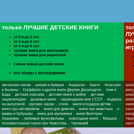
только ЛУЧШИЕ ДЕТСКИЕ КНИГИ
то
ЛУ
от 0 и до 2 лет
ра
от 2 и до 4 лет
от 4 и до 6 лет
иг
лучшие книги для школьников
лучшие книги для родителей
самые новые детские книги
все обзоры с фотографиями
авторские сказки
азбуки и буквари
Андерсен
Барто
богатыри
альб
-
-
-
-
и былины
Груффало и другие книги Джулии Дональдсон
зоки и
рисо
-
-
Бада
детская классика
детские книги о войне
детские
альб
-
-
-
энциклопедии
дешевые книги
переиздания книг СССР
подарок
ребё
-
-
-
на выпускной
русские сказки
стихи
книги в подарок детям
накл
-
-
-
-
книги про автомобили
книги для девочек
книги про животных
о
паз
-
-
-
мамах и бабушках
книги для мальчиков
книги Виктории
раск
-
-
Ледерман
любимые мультфильмы
новогодние книги
Маршак
твор
-
-
-
-
познавательная серия про Чевостика
Чуковский
наст
-