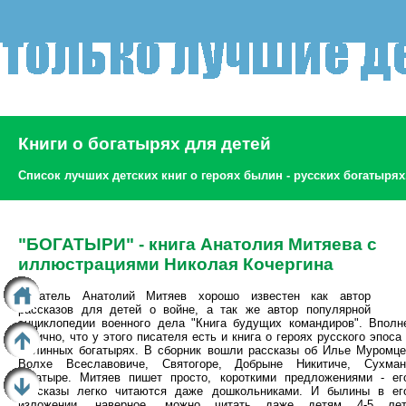
Книги о богатырях для детей
Список лучших детских книг о героях былин - русских богатырях
"БОГАТЫРИ" - книга Анатолия Митяева с
иллюстрациями Николая Кочергина
Писатель Анатолий Митяев хорошо известен как автор
рассказов для детей о войне, а так же автор популярной
энциклопедии военного дела "Книга будущих командиров". Вполн
логично, что у этого писателя есть и книга о героях русского эпоса 
былинных богатырях. В сборник вошли рассказы об Илье Муромце
Волхе Всеславовиче, Святогоре, Добрыне Никитиче, Сухман
богатыре. Митяев пишет просто, короткими предложениями - ег
рассказы легко читаются даже дошкольниками. И былины в ег
изложении, наверное, можно читать даже детям 4-5 лет