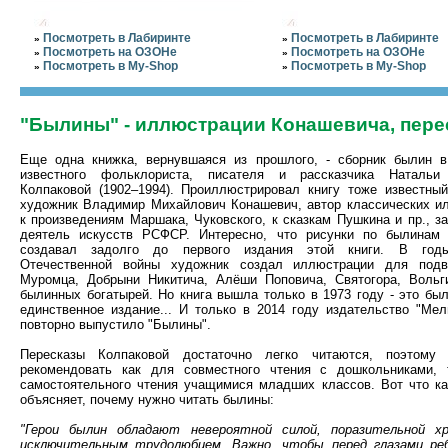
Посмотреть в Лабиринте
Посмотреть в Лабиринте
»
»
Посмотреть на ОЗОНе
Посмотреть на ОЗОНе
»
»
Посмотреть в My-Shop
Посмотреть в My-Shop
»
»
"Былины" - иллюстрации Конашевича, пере
Еще одна книжка, вернувшаяся из прошлого, - сборник былин в
известного фольклориста, писателя и рассказчика Натальи
Колпаковой (1902–1994). Проиллюстрировал книгу тоже известный
художник Владимир Михайлович Конашевич, автор классических и
к произведениям Маршака, Чуковского, к сказкам Пушкина и пр., 
деятель искусств РСФСР. Интересно, что рисунки по былинам
создавал задолго до первого издания этой книги. В год
Отечественной войны художник создал иллюстрации для подв
Муромца, Добрыни Никитича, Алёши Поповича, Святогора, Вольг
былинных богатырей. Но книга вышла только в 1973 году - это бы
единственное издание... И только в 2014 году издательство "Мел
повторно выпустило "Былины".
Пересказы Колпаковой достаточно легко читаются, поэтому
рекомендовать как для совместного чтения с дошкольниками,
самостоятельного чтения учащимися младших классов. Вот что ка
объясняет, почему нужно читать былины:
"Герои былин обладают невероятной силой, поразительной х
исключительным трудолюбием. Важно, чтобы перед глазами ре