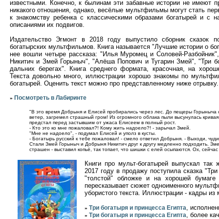
известными. Конечно, к былинам эти забавные истории не имеют п
никакого отношения, однако, весёлые мультфильмы могут стать пе
к знакомству ребенка с классическими образами богатырей и с 
описаниями их подвигов.
Издательство Эгмонт в 2018 году выпустило сборник сказок п
богатырских мультфильмов. Книга называется "Лучшие истории о бог
нее вошли четыре рассказа: "Илья Муромец и Соловей-Разбойник"
Никитич и Змей Горыныч", "Алёша Попович и Тугарин Змей", "Три б
дальних берегах". Книга среднего формата, красочная, на хорош
Текста довольно много, иллюстрации хорошо знакомы по мультфи
богатырей. Оценить текст можно про представленному ниже отрывку.
Посмотреть в Лабиринте
»
"В это время Добрыня и Елисей пробирались через лес. До пещеры Горыныча 
ветер, загремел страшный гром! Из огромного облака пыли высунулась кривая
предстал перед застывшим от ужаса Елисеем в полный рост.
- Кто это ко мне пожаловал?! Кому жить надоело?! - зарычал Змей.
"Мне не надоело", - подумал Елисей и уполз в кусты.
- Богатырь русский к тебе пожаловал! - смело ответил Добрыня. - Выходи, чуди
Стали Змей Горыныч и Добрыня Никитич друг к другу медленно подходить. Зме
страшен - выставил копьё, так топает, что шишки с елей осыпаются. Ох, сейчас 
Книги про мульт-богатырей выпускал так 
2017 году в продажу поступила сказка "Три
"толстой" обложке и на хорошей бумаге 
пересказывает сюжет одноименного мультфи
убористого текста. Иллюстрации - кадры из
, исполне
Три богатыря и принцесса Египта
»
, более ка
Три богатыря и принцесса Египта
»