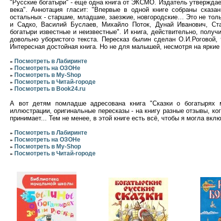
"Русские богатыри" - еще одна книга от ЭКСМО. Издатель утверждает
века". Аннотация гласит: "Впервые в одной книге собраны сказан
остальных - старшие, младшие, заезжие, новгородские… Это не тол
и Садко, Василий Буслаев, Михайло Поток, Дунай Иванович, Ста
богатыри известные и неизвестные". И книга, действительно, получ
довольно убористого текста. Пересказ былин сделан О.И.Роговой,
Интересная достойная книга. Но не для малышей, несмотря на яркие
Посмотреть в Лабиринте
»
Посмотреть на ОЗОНе
»
Посмотреть в My-Shop
»
Посмотреть в Читай-городе
»
Посмотреть в Book24.ru
»
А вот детям помладше адресована книга "Сказки о богатырях 
иллюстрации, оригинальные пересказы - на книгу разные отзывы, кого
принимает... Тем не менее, в этой книге есть всё, чтобы я могла вклю
Посмотреть в Лабиринте
»
Посмотреть на ОЗОНе
»
Посмотреть в My-Shop
»
Посмотреть в Читай-городе
»