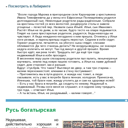
Посмотреть в Лабиринте
»
"Возле города Мурома в пригородном селе Карачарове у крестьянина
Ивана Тимофеевича да у жены его Ефросиньи Поликарповны родился
долгожданный сын. Немолодые родители рады-радёхоньки. Собрали
на крестины гостей со всех волостей, раздёрнули столы и завели
угощенье – почестей пир. Назвали сына Ильёй. Илья, сын Иванович.
Растёт Илья не по дням, а по часам, будто тесто на опаре подымается.
Глядят на сына престарелые родители, радуются, беды-невзгоды не
чувствуют. А беда нежданно-негаданно к ним пришла. Отнялись у Ильи
ноги резвые, и парень-крепыш ходить перестал. Сиднем в избе сидит.
Горюют родители, печалятся, на убогого сына глядит, слезами
обливаются. Да чего станешь делать? Ни колдуны-ведуны, ни знахари
недуга излечить не могут. Так год минул и другой прошёл. Время
быстро идёт, как река течёт. Тридцать лет да ещё три года
недвижимый Илья в избе просидел.
В весеннюю пору ушли спозаранку родители пал палить, пенья-коренья
корчевать, землю под новую пашню готовить, а Илья на лавке дубовой
сидит, дом сторожит, как и раньше.
Вдруг: стук-бряк. Что такое? Выглянул во двор, а там три старика –
калики перехожиестоят, клюками в стену постукивают:
– Притомились мы в пути-дороге, и жажда нас томит, а люди
сказывали, есть у вас в погребе брага пенная, холодная. Принеси-ка,
Илеюшка, той браги нам, жажду утолить да и сам на здоровье испей!
– Есть у нас брага в погребе, да сходить-то некому. Недужный я,
недвижимый. Резвы ноги меня не слушают, и я сиднем сижу тридцать
три года, – отвечает Илья.
– А ты встань, Илья, не раздумывай, – калики говорят..."
Русь богатырская
Недешевая, но
действительно хорошая и