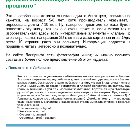
прошлого"
Эта своеобразная детская энциклопедия о богатырях, расчитанна
кажется, на возраст 5-8 лет, хотя производитель указывает,
адресована детям 7-10 лет. Ну, наверное, десятилетке тоже буде
полистать эту книгу, так как она очень яркая и, если можно так 
изобретательная: здесь есть интерактивные элементы - клапаны, 
страницы, карты, панорамная 3D-картина и даже карточная игра. Одна
всего 10 страниц (зато они большие). Информация подается 
порциями, читать интересно и познавательно.
На сайте Лабиринта есть фотографии книги; их можно посмотр
составить более полное представление об этом издании:
Посмотреть в Лабиринте
»
Книга с окошками, подвижными и объемными элементами расскажет о былинн
Эта книга открывает перед ребенком удивительный мир древнерусских былин.
как вырастить богатырского коня, побывает на пиру у князя Владимира и отпра
с Ильей Муромцем, Добрыней Никитичем и Алешей Поповичем на заставу, за
границы былинной Руси от иноземных захватчиков. Карточная игра "Богатыри
русской" расскажет о самых выдающихся богатырях и богатырках. Представитс
поучаствовать в битве с чудовищем - благодаря объёмной сцене сражения До
Горыныча. Красочные забавные иллюстрации С. Домбаян помогут лучше пред
былинных героев, а клапаны и раздвижные страницы сделают чтение веселым
увлекательным.
* Былинная карта Руси!
* Книжицы и карты!
* Окошки и клапаны!
* Объемный Змей Горыныч!