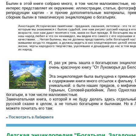
Былин в этой книге собрано много, в том числе малоизвестные, н
интерес представляет их окружение: иллюстрации, статьи, фотограф
репродукции картин - и прочие дополнительные материалы, пр
сборник былин в тематическую энциклопедию о богатырях.
Аннотация: Исторические памятники - предания, сказания, летописи - это те ос
которым мы знакомимся с былою судьбой, они нам рисуют русский народ в ег
возрасте, они нам дают понятия о том, каков он был прежде. В богатырях мы в
наш народ любил и что он ненавидел, мы видим его самого с его хорошими и
качествами. …Читая былины, мы не должны представлять себе богатырей на
жившими когда-то людьми, а должны видеть в них олицетворение целой эпох
жизни, черты народного творчества, уцелевшие и дошедшие до нас в том виде
их народ.
И, раз уж речь зашла о богатырских энцикло
очень красочную книгу "От Лукоморья до Бело
Эта энциклопедия была выпущена к премьере
в содержании книги много отсылок к фильму. 
уникальной: о быте наших предков, о мифиче
Горыныч, Соловей-разбойник, Лихо Одноглаз
богатыри, в том числе малоизвестные.
Замечательная книга, о которой я не буду делать здесь отдельны
русской сказке в целом, а не только богатырям и былинам. Но в 
можете почитать его там:
Посмотреть в Лабиринте
»
Детская энциклопедия "Богатыри. Загадоч