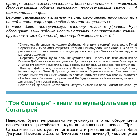
примеры героического поведения и более совершенных человечески
Положительные образы вызывают положительные мысли и 
положительные цели.
Былины закладывают главную мысль: свою землю надо любить,
на ней в поте лица и при необходимости защищать ее.
Былины дают историческую картину жизни в Древней Рус
обогащают язык ребёнка новыми словами и выражениями: калики 
дружинники, меч булатный, пшеница белояровая и т. д."
"Случилось богатырю молодому, Добрыне Никитичу, в жаркий день возле Пучай-
Сорочинской жила Змея свирепая, жадная. Ненавидела Змея Добрыню за то, ч
раз спасал от плена змеиного людей русских, которых Змея к себе на гору в 
матушка родимая:
- Берегись, дитятко, Пучай-реки, не купайся в ней. Налетит на тебя Змея, как
Помнил Добрыня наказы матушкины. Да очень уж жарко в тот день богатырю в 
А Змея тут как тут. Поднялась над рекою, вьется над Добрынею, броситься на 
- Захочу – Добрыню целиком сожру! Захочу – Добрыню в хоботы возьму! Захоч
Но не испугался Змеи Добрыня: успел ловко на берег выскочить. Схватил он кол
голове! Вмиг отшиб у нее хоботы ядовитые. Кинулся к платью своему, выхвати
- Не бей, не губи меня, Добрынюшка! Не буду больше на Русь летать, людей р
детенышей не трогай впредь.
Поверил ей Добрыня. Согласился. Отпустил Змею на волю. Мигом скрылась, у
"Три богатыря" - книги по мультфильмам п
богатырей
Наверное, будет неправильно не упомянуть в этом обзоре книги
современного российского мультипликационного цикла "Три б
Стараниями наших мультипликаторов эти рисованные образы Ильи
Добрыни Никитича и Алёши Поповича стали, пожалуй, самыми узн