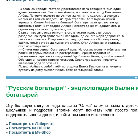
Посмотреть в Читай-городе
»
"В славном городе Ростове у ростовского попа соборного был один-
единственный сын. Звали его Алёша, прозывали по отцу Поповичем.
Алёша Попович грамоте не учился, за книги не садился, а учился с
малых лет копьём владеть, из лука стрелять, богатырских коней
укрощать. Силон Алёша не большой богатырь, зато дерзостью да
хитростью взял. Вот подрос Алёша Попович до шестнадцати лет, и
скучно ему стало в отцовском доме.
Стал он просить отца отпустить его в чистое поле, в широкое
раздолье, по Руси привольной поездить, до синего моря добраться, в
лесах поохотиться. Отпустил его отец, дал ему коня богатырского,
саблю, копьё острое да лук со стрелами. Стал Алёша коня седлать,
стал приговаривать:
— Служи мне верно, богатырский конь. Не оставь меня ни мёртвым, ни
раненым серым волкам на растерзание, чёрным воронам на
расклевание, врагам на поругание! Где б мы ни были, домой привези!
Обрядил он своего коня по-княжески. Седло черкасское, подпруга
шелковая, узда золочёная.
Позвал Алёша с собой любимого друга Екима Ивановича и поутру в
субботу из дому выехал искать себе богатырской славы..."
"Русские богатыри" - энциклопедия былин 
богатырей
Эту большую книгу от издательства "Олма" сложно назвать детско
школьники и подростки вполне могут почитать или просто пол
содержательное издание, и найти там много интересного.
Посмотреть в Лабиринте
»
Посмотреть на ОЗОНе
»
Посмотреть в My-Shop
»