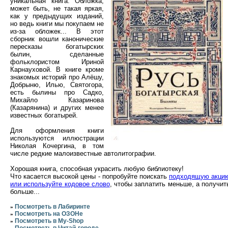
уникальная книга. Обложка,
может быть, не такая яркая,
как у предыдущих изданий,
но ведь книги мы покупаем не
из-за обложек... В этот
сборник вошли канонические
пересказы богатырских
былин, сделанные
фольклористом Ириной
Карнауховой. В книге кроме
знакомых историй про Алёшу,
Добрыню, Илью, Святогора,
есть былины про Садко,
Михайло Казаринова
(Казарянина) и других менее
известных богатырей.
Для оформления книги
используются иллюстрации
Николая Кочергина, в том
числе редкие малоизвестные автолитографии.
Хорошая книга, способная украсить любую библиотеку!
Что касается высокой цены - попробуйте поискать
подходящую акци
или используйте кодовое слово
, чтобы заплатить меньше, а получит
больше...
Посмотреть в Лабиринте
»
Посмотреть на ОЗОНе
»
Посмотреть в My-Shop
»