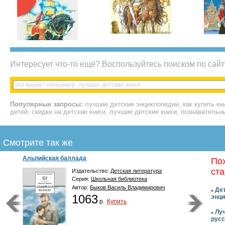
Интересует что-то ещё? Воспользуйтесь поиском по сайт
Популярные запросы:
лучшие детские энциклопедии, как купить кн
детей, скидки на детские книги, лучшие детские книги, познавательн
Смотрите так же
Братья Даня и Коля....
По
ста
Издательство:
Детская литература
Серия:
Я могу читать!
Автор:
Георгиев Сергей Георгиевич
Де
»
1155
энц
р.
Купить
Лу
»
русс