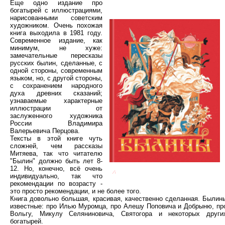
Еще одно издание про
богатырей с иллюстрациями,
нарисованными советским
художником. Очень похожая
книга выходила в 1981 году.
Современное издание, как
минимум, не хуже:
замечательные пересказы
русских былин, сделанные, с
одной стороны, современным
языком, но, с другой стороны,
с сохранением народного
духа древних сказаний;
узнаваемые характерные
иллюстрации от
заслуженного художника
России Владимира
Валерьевича Перцова.
Тексты в этой книге чуть
сложней, чем рассказы
Митяева, так что читателю
"Былин" должно быть лет 8-
12. Но, конечно, всё очень
индивидуально, так что
рекомендации по возрасту -
это просто рекомендации, и не более того.
Книга довольно большая, красивая, качественно сделанная. Былин
известные: про Илью Муромца, про Алешу Поповича и Добрыню, пр
Вольгу, Микулу Селяниновича, Святогора и некоторых други
богатырей.