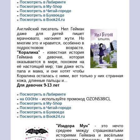
Посмотреть в Лабиринте
»
Посмотреть в My-Shop
»
Посмотреть в Читай-городе
»
Посмотреть в Буквоеде
»
Посмотреть в Book24.ru
»
Английский писатель Нил Гейман
даже для детей пишет
мрачновато, нагоняет жути. Но
многим это и нравится, особенно в
подростковом возрасте.
"Коралина"
- известная история
Геймана о девочке, которая
оказывается в мире, похожем на
её настоящий мир; там даже есть
папа и мама, и они хотят чтобы
Коралина осталась с ними, вот только у них странная
кожа, длинные пальцы и...
Для девочек 9-13 лет
Посмотреть в Лабиринте
»
- используйте промокод OZON538ICL
на ОЗОНе
»
Посмотреть в My-Shop
»
Посмотреть в Читай-городе
»
Посмотреть в Буквоеде
»
Посмотреть в Book24.ru
»
"Изадора Мун"
- это нечто
среднее между страшноватыми
историями Геймана и весёлыми
рассказами Кинселлы. В этих