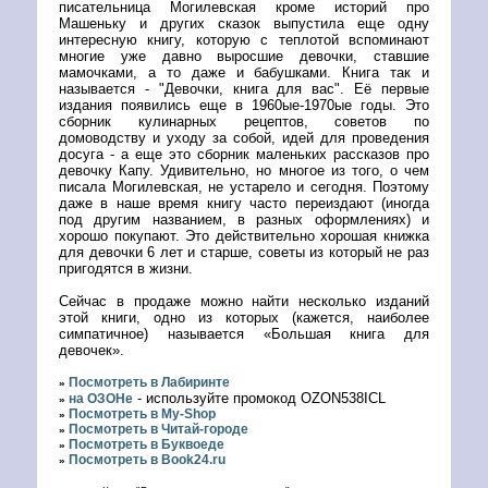
писательница Могилевская кроме историй про
Машеньку и других сказок выпустила еще одну
интересную книгу, которую с теплотой вспоминают
многие уже давно выросшие девочки, ставшие
мамочками, а то даже и бабушками. Книга так и
называется - "Девочки, книга для вас". Её первые
издания появились еще в 1960ые-1970ые годы. Это
сборник кулинарных рецептов, советов по
домоводству и уходу за собой, идей для проведения
досуга - а еще это сборник маленьких рассказов про
девочку Капу. Удивительно, но многое из того, о чем
писала Могилевская, не устарело и сегодня. Поэтому
даже в наше время книгу часто переиздают (иногда
под другим названием, в разных оформлениях) и
хорошо покупают. Это действительно хорошая книжка
для девочки 6 лет и старше, советы из который не раз
пригодятся в жизни.
Сейчас в продаже можно найти несколько изданий
этой книги, одно из которых (кажется, наиболее
симпатичное) называется «Большая книга для
девочек».
Посмотреть в Лабиринте
»
- используйте промокод OZON538ICL
на ОЗОНе
»
Посмотреть в My-Shop
»
Посмотреть в Читай-городе
»
Посмотреть в Буквоеде
»
Посмотреть в Book24.ru
»