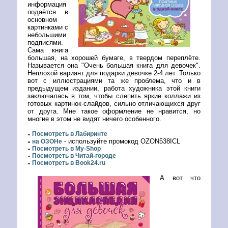
информация
подаётся в
основном
картинками с
небольшими
подписями.
Сама книга
большая, на хорошей бумаге, в твердом переплёте.
Называется она "Очень большая книга для девочек".
Неплохой вариант для подарки девочке 2-4 лет. Только
вот с иллюстрациями та же проблема, что и в
предыдущем издании, работа художника этой книги
заключалась в том, чтобы слепить яркие коллажи из
готовых картинок-слайдов, сильно отличающихся друг
от друга. Мне такое оформление не нравится, но
многие в этом не видят ничего особенного.
Посмотреть в Лабиринте
»
- используйте промокод OZON538ICL
на ОЗОНе
»
Посмотреть в My-Shop
»
Посмотреть в Читай-городе
»
Посмотреть в Book24.ru
»
А вот что