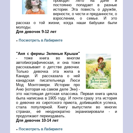
проводит лето на даче и
постоянно попадает в разные
истории. Эта повесть о дружбе,
верности, о чести и преданности, о
взрослении, о семье. И это
рассказ о той жизни, когда наши бабушки были
молоды.
Для девочек 9-12 лет
Посмотреть в Лабиринте
»
"Аня с фермы Зеленые Крыши"
- тоже книга во многом
автобиографическая, и она тоже
рассказывает о детстве девочки.
Только девочка эта жила в
Канаде. И рассказала о ней
канадская писательница Люси
Мод Монтгомери. Истории про
Аню (которая на самом деле Энн) -
это настоящая детская классика. Первая книга цикла
была написана в 1905 году. И почти сразу эта история
о девочке из сиротского приюта, добившейся успеха,
стала популярной. Книгу выпустили во многих
странах, её неоднократно экранизировали - и
продолжают переиздавать.
Для девочек 10-14 лет
Посмотреть в Лабиринте
»