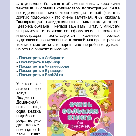
Это довольно большая и объемная книга с короткими
текстами и большим количеством иллюстраций. Книга
не идеальная: лично меня смущает в ней (как и в
других подобных) - это очень заметная, я бы сказала
"выпирающая" назидательность: "малышка должна",
"девочка обязана", "нельзя забывать" и т.п. К минусам
я причислю и аляповатое оформление: в качестве
иллюстраций используются картинки разных
художников, нарисованные в разной манере, в разной
технике; смотрится это неряшливо, но ребенок, думаю,
на это не обратит внимания.
Посмотреть в Лабиринте
»
Посмотреть в My-Shop
»
Посмотреть в Читай-городе
»
Посмотреть в Буквоеде
»
Посмотреть в Book24.ru
»
У этого же
автора (её
зовут
Людмила
Доманская)
есть еще
одна книжка
подобного
рода, но уже
для девочек
помладше. В
этой книге