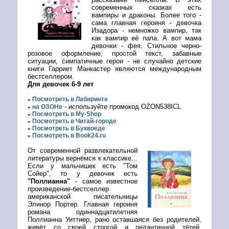
современных сказках есть
вампиры и драконы. Более того -
сама главная героиня - девочка
Изадора - немножко вампир, так
как вампир её папа. А вот мама
девочки - фея. Стильное черно-
розовое оформление, простой текст, забавные
ситуации, симпатичные герои - не случайно детские
книги Гарриет Манкастер являются международным
бестселлером.
Для девочек 6-9 лет
Посмотреть в Лабиринте
»
- используйте промокод OZON538ICL
на ОЗОНе
»
Посмотреть в My-Shop
»
Посмотреть в Читай-городе
»
Посмотреть в Буквоеде
»
Посмотреть в Book24.ru
»
От современной развлекательной
литературы вернёмся к классике...
Если у мальчишек есть "Том
Сойер", то у девочек есть
"Поллианна"
- самое известное
произведение-бестселлер
американской писательницы
Элинор Портер. Главная героиня
романа одиннадцатилетняя
Поллианна Уиттиер, рано оставшаяся без родителей,
живёт со своей строгой и педантичной тётей.