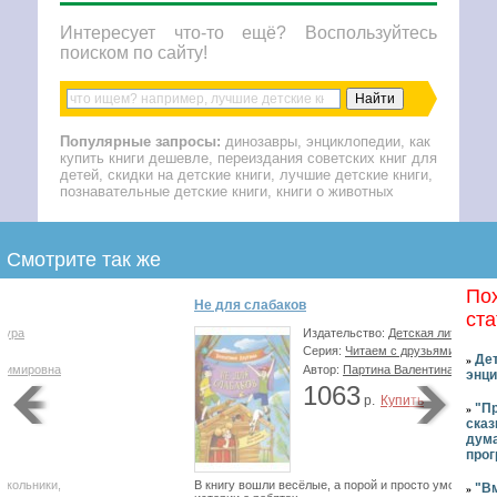
Интересует что-то ещё? Воспользуйтесь
поиском по сайту!
Популярные запросы:
динозавры, энциклопедии, как
купить книги дешевле, переиздания советских книг для
детей, скидки на детские книги, лучшие детские книги,
познавательные детские книги, книги о животных
Смотрите так же
По
Не для слабаков
ста
Издательство:
Детская литература
Серия:
Читаем с друзьями
Де
»
Автор:
Партина Валентина Евгеньевна
энц
1063
р.
Купить
"Пр
»
сказ
дума
про
В книгу вошли весёлые, а порой и просто уморительные
"В
»