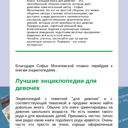
Книга "Большая книга для девочек" - это
своеобразный сборник советов, которые даёт
девочкам замечательный автор - Софья
Могилевская. Но это не простой сборник, это живое
общение автора с юными читательницами, где
доступно, в виде диалогов и занимательных
рассказов, даётся описание практически всех
умений, которые хотят приобрести все девочки.
Порядок в доме, опрятный внешний вид,
всевозможные поделки и кулинарные навыки,
правила поведения, подготовка весёлых праздников -
буквально всё есть в этой книге.
Читайте, учитесь, постигайте шаг за шагом
различные хитрости. Поверьте - это очень
интересно!
Благодаря Софье Могилевской плавно перейдем к
книгам-энциклопедиям...
Лучшие энциклопедии для
девочек
Энциклопедий с пометкой "для девочек" и с
соответствующей тематикой в продаже можно найти
довольно много. Обычно эти книги ориентированы на
девочек школьного возраста. Но есть книжки такого
рода и для маленьких детей. Признаюсь честно: лично
мне редко какие книги подобного рода нравятся. Очень
часто это просто не очень хорошо оформленные