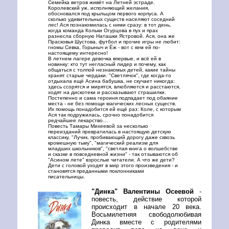
Семейка ветров живёт на Летней эстраде.
Королевский уж, исполняющий желания,
обосновался под крыльцом первого корпуса. А
сколько удивительных существ населяют соседний
лес! Ася познакомилась с ними сразу: в тот день,
когда команда Кольки Огурцова в пух и прах
разнесла сборную Наташки Ястровой. Ася, она же
Прасковья Шустова, футбол и прочие игры не любит:
гномы Севка, Горыныч и Ёж - вот с кем ей по-
настоящему интересно!
В летнем лагере девочка впервые, и всё ей в
новинку: кто тут негласный лидер и почему, как
общаться с толпой незнакомых детей, какие тайны
хранят старые чердаки. "Светлячок", где когда-то
отдыхала ещё Асина бабушка, не скучает никогда:
здесь ссорятся и мирятся, влюбляются и расстаются,
ходят на дискотеки и рассказывают страшилки.
Постепенно и сама героиня подпадает под обаяние
места - не без помощи магических лесных существ.
Их помощь понадобится ей ещё раз: Коле, с которым
Ася так подружилась, срочно понадобится
редчайшее лекарство…
Повесть Тамары Михеевой за несколько
переизданий превратилась в настоящую детскую
классику. "Лучик, пробивающий дорогу даже сквозь
кромешную тьму", "магический реализм для
младших школьников", "светлая книга о волшебстве
и сказке в повседневной жизни" - так отзываются об
"Асином лете" взрослые читатели. А что же дети?
Дети с головой уходят в мир этого произведения - и
становятся преданными поклонниками
писательницы.
"Динка" Валентины Осеевой
-
повесть, действие которой
происходит в начале 20 века.
Восьмилетняя свободолюбивая
Динка вместе с родителями