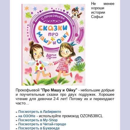
Не менее
хороши
истории
Софьи
Прокофьевой
"Про Машу и Ойку"
- небольшие добрые
и поучительные сказки про двух подружек. Хорошее
чтение для девочки 2-4 лет! Потому их и переиздают
часто...
Посмотреть в Лабиринте
»
- используйте промокод OZON538ICL
на ОЗОНе
»
Посмотреть в My-Shop
»
Посмотреть в Читай-городе
»
Посмотреть в Буквоеде
»