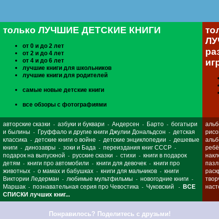
только ЛУЧШИЕ ДЕТСКИЕ КНИГИ
то
ЛУ
от 0 и до 2 лет
ра
от 2 и до 4 лет
от 4 и до 6 лет
иг
лучшие книги для школьников
лучшие книги для родителей
самые новые детские книги
все обзоры с фотографиями
авторские сказки
азбуки и буквари
Андерсен
Барто
богатыри
альб
-
-
-
-
и былины
Груффало и другие книги Джулии Дональдсон
детская
рисо
-
-
классика
детские книги о войне
детские энциклопедии
дешевые
альб
-
-
-
книги
динозавры
зоки и Бада
переиздания книг СССР
ребё
-
-
-
-
подарок на выпускной
русские сказки
стихи
книги в подарок
накл
-
-
-
детям
книги про автомобили
книги для девочек
книги про
паз
-
-
-
животных
о мамах и бабушках
книги для мальчиков
книги
раск
-
-
-
Виктории Ледерман
любимые мультфильмы
новогодние книги
твор
-
-
-
Маршак
познавательная серия про Чевостика
Чуковский
ВСЕ
наст
-
-
-
СПИСКИ лучших книг...
Понравилось? Поделитесь с друзьми!