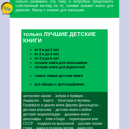
сильно развивать эту тему и попробую предложить
собственный взгляд на то, какими бывают книги для
девочек. Начну с книжек для малышек...
только ЛУЧШИЕ ДЕТСКИЕ
КНИГИ
от 0 и до 2 лет
от 2 и до 4 лет
от 4 и до 6 лет
лучшие книги для школьников
лучшие книги для родителей
самые новые детские книги
все обзоры с фотографиями
авторские сказки
азбуки и буквари
-
-
Андерсен
Барто
богатыри и былины
-
-
-
Груффало и другие книги Джулии Дональдсон
-
детская классика
детские книги о войне
-
-
детские энциклопедии
дешевые книги
-
-
динозавры
зоки и Бада
переиздания книг
-
-
СССР
подарок на выпускной
русские сказки
-
-
-
стихи
книги в подарок детям
книги про
-
-