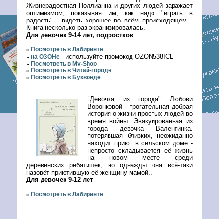
Жизнерадостная Поллианна и других людей заражает
оптимизмом, показывая им, как надо "играть в
радость" - видеть хорошее во всём происходящем...
Книга несколько раз экранизировалась.
Для девочек 9-14 лет, подростков
Посмотреть в Лабиринте
»
- используйте промокод OZON538ICL
на ОЗОНе
»
Посмотреть в My-Shop
»
Посмотреть в Читай-городе
»
Посмотреть в Буквоеде
»
"Девочка из города" Любови
Воронковой - трогательная добрая
история о жизни простых людей во
время войны. Эвакуированная из
города девочка Валентинка,
потерявшая близких, неожиданно
находит приют в сельском доме -
непросто складывается её жизнь
на новом месте среди
деревенских ребятишек, но однажды она всё-таки
назовёт приютившую её женщину мамой...
Для девочек 9-12 лет
Посмотреть в Лабиринте
»