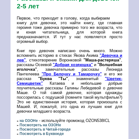
2-5 лет
Первое, что приходит в голову, когда выбираем
книгу для девочки, это найти книгу, где главная
героиня тоже девочка примерно того же возраста, что
и юная читательница, для которой книга
предназначается. И тут у нас появляется просто
огромный выбор.
Книг про девочек написано очень много. Можно
вспомнить историю в стихах Якова Акима
"Девочка и
лев"
, стихотворение Воронковой
"Маша-растеряша"
,
рассказы Осеевой
"Добрая хозяюшка"
и
"Волшебная
иголочка"
, замечательные рассказы Леонида
Пантелеева
"Про Белочку и Тамарочку"
и его же
рассказ
"Буква "Ты"
, знаменитый
"Цветик-
Семицветик"
Катаева и небольшие добрые
поучительные рассказы Галины Лебедевой о девочке
Маше. О той самой девочке, которая однажды
поссорилась с подушкой (помните такой мультфильм?)
Это не единственная история, которая произошла с
Машей. И, пожалуй, это одна из лучших книг для
девочки младшего возраста.
- используйте промокод OZON538ICL
на ОЗОНе
»
Посмотреть на ОЗОНе
»
Посмотреть в Читай-городе
»
Посмотреть в Буквоеде
»