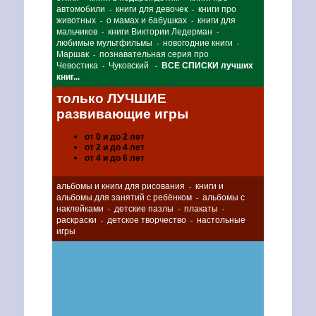
автомобили
книги для девочек
книги про
-
-
животных
о мамах и бабушках
книги для
-
-
мальчиков
книги Виктории Ледерман
-
-
любимые мультфильмы
новогодние книги
-
-
Маршак
познавательная серия про
-
Чевостика
Чуковский
ВСЕ СПИСКИ лучших
-
-
книг...
только ЛУЧШИЕ
развивающие игры
от 0 и до 2 лет
от 2 и до 4 лет
от 4 и до 6 лет
альбомы и книги для рисования
книги и
-
альбомы для занятий с ребёнком
альбомы с
-
наклейками
детские пазлы
плакаты
-
-
-
раскраски
детское творчество
настольные
-
-
игры