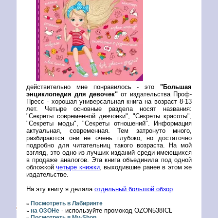
действительно мне понравилось - это
"Большая
энциклопедия для девочек"
от издательства Проф-
Пресс - хорошая универсальная книга на возраст 8-13
лет. Четыре основные раздела носят названия:
"Секреты современной девчонки", "Секреты красоты",
"Секреты моды", "Секреты отношений". Информация
актуальная, современная. Тем затронуто много,
разбираются они не очень глубоко, но достаточно
подробно для читательниц такого возраста. На мой
взгляд, это одно из лучших изданий среди имеющихся
в продаже аналогов. Эта книга объединила под одной
обложкой
четыре книжки
, выходившие ранее в этом же
издательстве.
На эту книгу я делала
отдельный большой обзор
.
Посмотреть в Лабиринте
»
- используйте промокод OZON538ICL
на ОЗОНе
»
Посмотреть в My-Shop
»