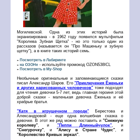
Могилевской. Одна из этих историй была
экранизирована - в 1962 году появился мультфильм
"Королева Зубная Щетка" - но это только один из
рассказов (называется он "Про Машеньку и зубную
щетку"), а в книге таких историй семь.
Посмотреть в Лабиринте
»
- используйте промокод OZON538ICL
на ОЗОНе
»
Посмотреть в My-Shop
»
Необычные оригинальные и запоминающиеся сказки
писал Александр Шаров. Его
"Приключения Ёженьки
и других нарисованных человечков"
тоже подходят
для чтения девочки 5-7 лет, ведь главная героиня этой
доброй сказки - маленькая девочка Ёженька и её
храбрые братья.
"Катя в игрушечном городе"
Берестова и
Александровой - еще одна волшебная сказка о
девочке. В этот же ряд можно поставить и
"Снежную
королеву"
, и
"Пеппи Длинныйчулок"
, и
"Снегурочку"
, и
"Алису в Стране Чудес"
, и
"Королевство Кривых зеркал"
.