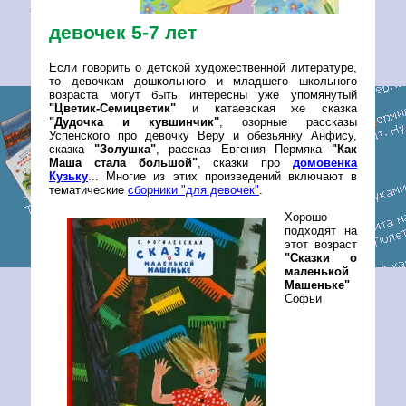
девочек 5-7 лет
Если говорить о детской художественной литературе,
то девочкам дошкольного и младшего школьного
возраста могут быть интересны уже упомянутый
"Цветик-Семицветик"
и катаевская же сказка
"Дудочка и кувшинчик"
, озорные рассказы
Успенского про девочку Веру и обезьянку Анфису,
сказка
"Золушка"
, рассказ Евгения Пермяка
"Как
Маша стала большой"
, сказки про
домовенка
Кузьку
... Многие из этих произведений включают в
тематические
сборники "для девочек"
.
Хорошо
подходят на
этот возраст
"Сказки о
маленькой
Машеньке"
Софьи