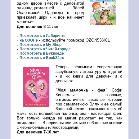
одном дворе вместе с деловитой
одиннадцатилетней Лёлей
Охлопковой. Однажды в город
приезжает цирк - и всё начинает
меняться...
Для девочек 8-11 лет
Посмотреть в Лабиринте
»
- используйте промокод OZON538ICL
на ОЗОНе
»
Посмотреть в My-Shop
»
Посмотреть в Читай-городе
»
Посмотреть в Буквоеде
»
Посмотреть в Book24.ru
»
Теперь вспомним современную
зарубежную литературу для детей
- и их книги для девочек и о
девочках.
"Моя мамочка - фея"
Софи
Кинселлы - озорные,
оптимистичные, весёлые истории
про семилетнюю Эллу и её самый
большой секрет: оказывается у её
мамы есть волшебная палочка, она - настоящая фея.
Вот только иногда её магия работает не так, как
ожидалось... В серии вышли четыре небольшие книжки
с черно-белыми иллюстрациями.
Для девочек 7-10 лет