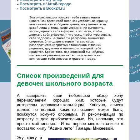
Посмотреть в Читай-городе
»
Посмотреть в Book24.ru
»
Эта энциклопедия поможет тебе узнать много
нового: как вести свой блог, как устроить вечеринку,
чем заняться в свободное время, как ухаживать за
кожей лица и тела, какие упражнения выполнять,
чтобы держать себя в форме, и что есть, чтобы
держать себя в форме, и что есть, чтобы чувствовать
себя здоровой. А также ты раскроешь множество
секретов, благодаря которым ты сможешь
разобраться в непростых отношениях с твоими
родными, друзьями и мальчиком, который тебе
нравится. Кроме того, под обложкой ты найдёшь
множество увлекательных тестов и ответов на
волнующие тебя вопросы о красоте и моде.
Список произведений для
девочек школьного возраста
А завершить свой небольшой обзор хочу
перечислением хороших книг, которые будут
интересны девочкам-школьницам. Конечно, список
далеко не полный. Какие-то позиции, может быть,
покажутся кому-то спорными. И рекомендации по
возрасту я даю приблизительные. Но, напомню, это
просто моё мнение... И на первое место в списке я
поставлю книгу
"Асино лето" Тамары Михеевой
.
Эту книгу я