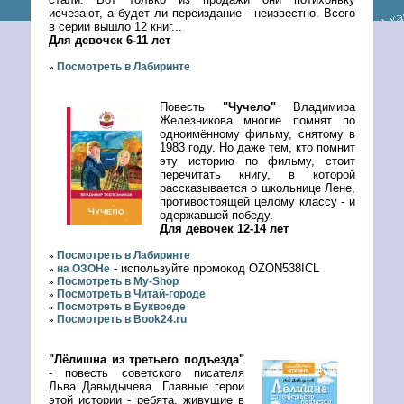
исчезают, а будет ли переиздание - неизвестно. Всего
в серии вышло 12 книг...
Для девочек 6-11 лет
Посмотреть в Лабиринте
»
Повесть
"Чучело"
Владимира
Железникова многие помнят по
одноимённому фильму, снятому в
1983 году. Но даже тем, кто помнит
эту историю по фильму, стоит
перечитать книгу, в которой
рассказывается о школьнице Лене,
противостоящей целому классу - и
одержавшей победу.
Для девочек 12-14 лет
Посмотреть в Лабиринте
»
- используйте промокод OZON538ICL
на ОЗОНе
»
Посмотреть в My-Shop
»
Посмотреть в Читай-городе
»
Посмотреть в Буквоеде
»
Посмотреть в Book24.ru
»
"Лёлишна из третьего подъезда"
- повесть советского писателя
Льва Давыдычева. Главные герои
этой истории - ребята, живущие в