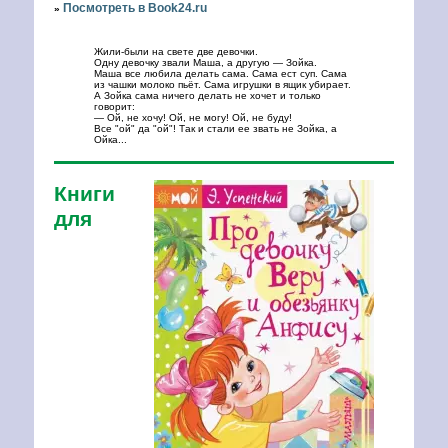
Посмотреть в Book24.ru
»
Жили-были на свете две девочки.
Одну девочку звали Маша, а другую — Зойка.
Маша все любила делать сама. Сама ест суп. Сама
из чашки молоко пьёт. Сама игрушки в ящик убирает.
А Зойка сама ничего делать не хочет и только
говорит:
— Ой, не хочу! Ой, не могу! Ой, не буду!
Все "ой" да "ой"! Так и стали ее звать не Зойка, а
Ойка...
Книги
для