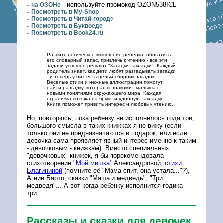
- используйте промокод OZON538ICL
на ОЗОНе
»
Посмотреть в My-Shop
»
Посмотреть в Читай-городе
»
Посмотреть в Буквоеде
»
Посмотреть в Book24.ru
»
Развить логическое мышление ребенка, обогатить
его словарный запас, привлечь к чтению - все эти
задачи успешно решают "Загадки-закладки". Каждый
родитель знает, как дети любят разгадывать загадки
- и теперь у них есть целый сборник загадок!
Веселые стихи и нежные иллюстрации помогут
найти разгадку, которая познакомит малыша с
новыми понятиями окружающего мира. Каждая
страничка похожа на яркую и удобную закладку.
Книга поможет привить интерес и любовь к чтению.
Но, повторюсь, пока ребенку не исполнилось года три,
большого смысла в таких книжках я не вижу (если
только они не предназначаются в подарок, или если
девочка сама проявляет явный интерес именно к таким
- девочковым - книжкам). Вместо специальных
"девочковых" книжек, я бы порекомендовала
стихотворение
"Мой мишка"
Александровой,
стихи
Благининой
(помните её "Мама спит, она устала..."?),
Агнии Барто, сказки "Маша и медведь", "Три
медведя"... А вот когда ребенку исполнится годика
три...
Рассказы и сказки для девочек