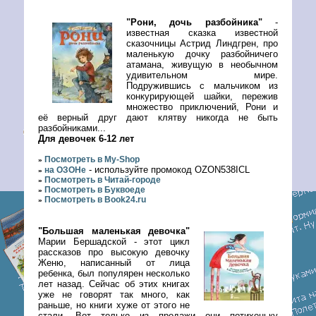
"Рони, дочь разбойника"
-
известная сказка известной
сказочницы Астрид Линдгрен, про
маленькую дочку разбойничего
атамана, живущую в необычном
удивительном мире.
Подружившись с мальчиком из
конкурирующей шайки, пережив
множество приключений, Рони и
её верный друг дают клятву никогда не быть
разбойниками...
Для девочек 6-12 лет
Посмотреть в My-Shop
»
- используйте промокод OZON538ICL
на ОЗОНе
»
Посмотреть в Читай-городе
»
Посмотреть в Буквоеде
»
Посмотреть в Book24.ru
»
"Большая маленькая девочка"
Марии Бершадской - этот цикл
рассказов про высокую девочку
Женю, написанный от лица
ребенка, был популярен несколько
лет назад. Сейчас об этих книгах
уже не говорят так много, как
раньше, но книги хуже от этого не
стали. Вот только из продажи они потихоньку