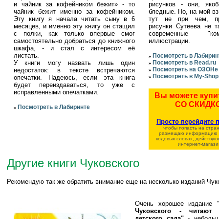
и чайник за кофейником бежит» - то
рисунков - они, яко
чайник бежит именно за кофейником.
бледные. Но, на мой вз
Эту книгу я начала читать сыну в 6
тут не при чем, п
месяцев, и именно эту книгу он стащил
рисунки Сутеева не т
с полки, как только впервые смог
современные "комп
самостоятельно добраться до книжного
иллюстрации.
шкафа, - и стал с интересом её
листать.
Посмотреть в Лабирин
»
У книги могу назвать лишь один
Посмотреть в Read.ru
»
Посмотреть на ОЗОНе
недостаток: в тексте встречаются
»
Посмотреть в My-Shop
опечатки. Надеюсь, если эта книга
»
будет переиздаваться, то уже с
исправленными опечатками.
Вы можете купи
СО СКИДК
Посмотреть в Лабиринте
»
Просто перейдите 
чтобы попасть на стран
размещаю информацию о
кодовых словах, действую
интернет-магази
Другие книги Чуковского
Рекомендую так же обратить внимание еще на несколько изданий Чук
Очень хорошее издание
Чуковского - читают 
детского сада"
- небольш