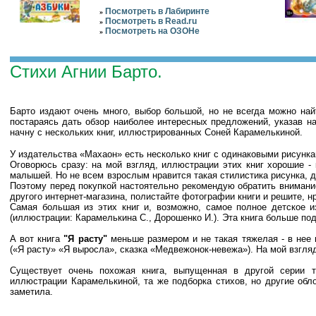
Посмотреть в Лабиринте
»
Посмотреть в Read.ru
»
Посмотреть на ОЗОНе
»
Стихи Агнии Барто.
Барто издают очень много, выбор большой, но не всегда можно найт
постараясь дать обзор наиболее интересных предложений, указав на
начну с нескольких книг, иллюстрированных Соней Карамелькиной.
У издательства «Махаон» есть несколько книг с одинаковыми рисунка
Оговорюсь сразу: на мой взгляд, иллюстрации этих книг хорошие - 
малышей. Но не всем взрослым нравится такая стилистика рисунка, 
Поэтому перед покупкой настоятельно рекомендую обратить внимание
другого интернет-магазина, полистайте фотографии книги и решите, н
Самая большая из этих книг и, возможно, самое полное детское и
(иллюстрации: Карамелькина С., Дорошенко И.). Эта книга больше по
А вот книга
"Я расту"
меньше размером и не такая тяжелая - в нее 
(«Я расту» «Я выросла», сказка «Медвежонок-невежа»). На мой взгля
Существует очень похожая книга, выпущенная в другой серии 
иллюстрации Карамелькиной, та же подборка стихов, но другие обло
заметила.