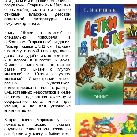
Эти две книги в нашей семье очень
популярны. Старший сын Маршака
очень любит, так что эти книги со
стихами классика детской
советской литературы
мы
покупали для него.
Книгу "Детки в клетке" я
специально приобрела в
небольшом "карманном" издании.
Размер томика 17x11 см. Таскаем
эту книгу с собой повсюду, очень
довольны - удобно и мне, и детям -
и в дороге, и в гостях, и дома.
Стихов в книге много, не хватает
разве что "Сказки о глупом
мышонке" и "Сказки о умном
мышонке". Иллюстраций много,
разных художников;
иллюстрированы все страницы.
Существенных недостатков в книге
не вижу - адекватная качеству и
содержанию цена; книга для
чтения, а не для украшения
книжной полки.
Вторая книга Маршака у нас
появилась можно сказать
случайно: сначала мы несколько
раз брали эту книгу в библиотеке,