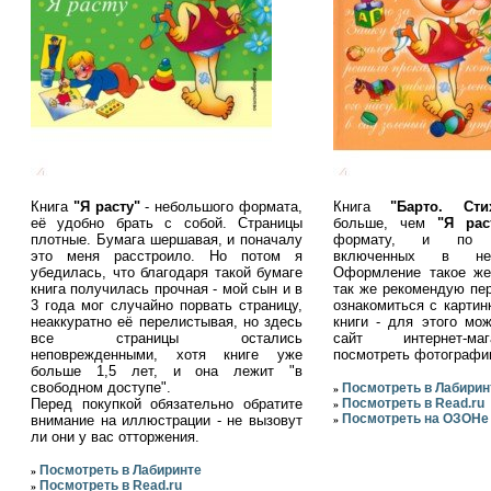
Книга
"Я расту"
- небольшого формата,
Книга
"Барто. Ст
её удобно брать с собой. Страницы
больше, чем
"Я рас
плотные. Бумага шершавая, и поначалу
формату, и по к
это меня расстроило. Но потом я
включенных в не
убедилась, что благодаря такой бумаге
Оформление такое же
книга получилась прочная - мой сын и в
так же рекомендую пе
3 года мог случайно порвать страницу,
ознакомиться с картин
неаккуратно её перелистывая, но здесь
книги - для этого мо
все страницы остались
сайт интернет-м
неповрежденными, хотя книге уже
посмотреть фотографи
больше 1,5 лет, и она лежит "в
свободном доступе".
Посмотреть в Лабирин
»
Перед покупкой обязательно обратите
Посмотреть в Read.ru
»
Посмотреть на ОЗОНе
внимание на иллюстрации - не вызовут
»
ли они у вас отторжения.
Посмотреть в Лабиринте
»
Посмотреть в Read.ru
»