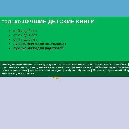
только ЛУЧШИЕ ДЕТСКИЕ КНИГИ
от 0 и до 2 лет
от 2 и до 4 лет
от 4 и до 6 лет
лучшие книги для школьников
лучшие книги для родителей
книги для мальчиков
|
книги для девочек
|
книги про животных
|
книги про автомобили
|
русские сказки
|
стихи
|
детская классика
|
авторские сказки
|
любимые мультфильм
новогодние книги
|
детские энциклопедии
|
азбуки и буквари
|
Маршак
|
Чуковский
|
Ба
книги в подарок детям