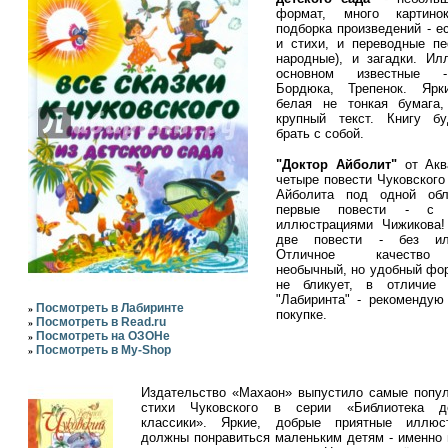
формат, много картино
подборка произведений - ес
и стихи, и переводные пе
народные), и загадки. Ил
основном известные -
Бордюка, Трепенок. Ярк
белая не тонкая бумага,
крупный текст. Книгу б
брать с собой.
"Доктор Айболит"
от Акв
четыре повести Чуковского
Айболита под одной обл
первые повести - с и
иллюстрациями Чижикова!
две повести - без илл
Отличное качество 
необычный, но удобный фо
не бликует, в отличие 
"Лабиринта" - рекомендую
Посмотреть в Лабиринте
»
покупке.
Посмотреть в Read.ru
»
Посмотреть на ОЗОНе
»
Посмотреть в My-Shop
»
Издательство «Махаон» выпустило самые попу
стихи Чуковского в серии «Библиотека де
классики». Яркие, добрые приятные иллюс
должны понравиться маленьким детям - именно 