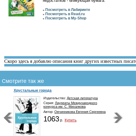
недостатков - бликующая бумага.
Посмотреть в Лабиринте
»
Посмотреть в Read.ru
»
Посмотреть в My-Shop
»
Скоро здесь я добавлю описания книг других известных писат
Смотрите так же
Дети
Издательство:
Детская литература
Серия:
Лауреаты Международного
конкурса им. С. Михалкова
Автор:
Бухаровский Алексей Анатольевич
1217
р.
Купить