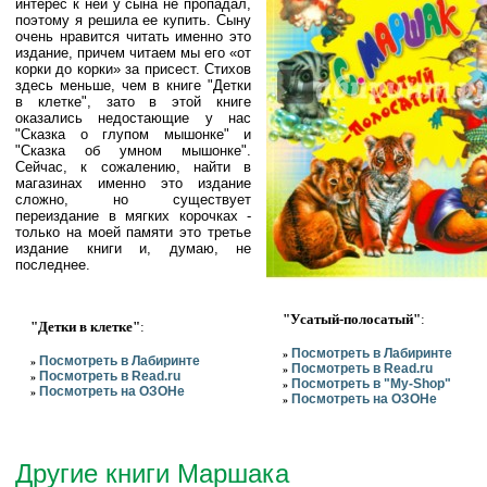
интерес к ней у сына не пропадал,
поэтому я решила ее купить. Сыну
очень нравится читать именно это
издание, причем читаем мы его «от
корки до корки» за присест. Стихов
здесь меньше, чем в книге "Детки
в клетке", зато в этой книге
оказались недостающие у нас
"Сказка о глупом мышонке" и
"Сказка об умном мышонке".
Сейчас, к сожалению, найти в
магазинах именно это издание
сложно, но существует
переиздание в мягких корочках -
только на моей памяти это третье
издание книги и, думаю, не
последнее.
"Усатый-полосатый"
:
"Детки в клетке"
:
Посмотреть в Лабиринте
»
Посмотреть в Лабиринте
»
Посмотреть в Read.ru
»
Посмотреть в Read.ru
»
Посмотреть в "My-Shop"
»
Посмотреть на ОЗОНе
»
Посмотреть на ОЗОНе
»
Другие книги Маршака