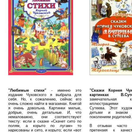
"Любимые стихи"
- именно это
"Сказки Корнея Чу
издание Чуковского я выбрала для
картинках В.Суте
себя. Но, к сожалению, сейчас его
замечательная
очень сложно найти в магазинах. Книгой
иллюстрациями В
я очень довольна. Картинки милые,
Сутеева. Этот худо
добрые, очень детальные. И, что
детьми и знаком н
немаловажно, они соответствуют
поколениям родителей.
тексту: если в сказке «Скачет сито по
полям, а корыто по лугам» то
В отзывах часто в
нарисованы и сито, и корыто; если «вот
претензия к качес