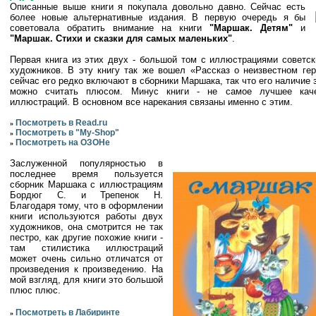
Описанные выше книги я покупала довольно давно. Сейчас есть
более новые альтернативные издания. В первую очередь я бы
советовала обратить внимание на книги
"Маршак. Детям"
и
"Маршак. Стихи и сказки для самых маленьких"
.
Первая книга из этих двух - большой том с иллюстрациями советс
художников. В эту книгу так же вошел «Рассказ о неизвестном гер
сейчас его редко включают в сборники Маршака, так что его наличие 
можно считать плюсом. Минус книги - не самое лучшее каче
иллюстраций. В основном все нарекания связаны именно с этим.
Посмотреть в Read.ru
»
Посмотреть в "My-Shop"
»
Посмотреть на ОЗОНе
»
Заслуженной популярностью в
последнее время пользуется
сборник Маршака с иллюстрациям
Бордюг С. и Трепенок Н.
Благодаря тому, что в оформлении
книги используются работы двух
художников, она смотрится не так
пестро, как другие похожие книги -
там стилистика иллюстраций
может очень сильно отличатся от
произведения к произведению. На
мой взгляд, для книги это большой
плюс плюс.
Посмотреть в Лабиринте
»