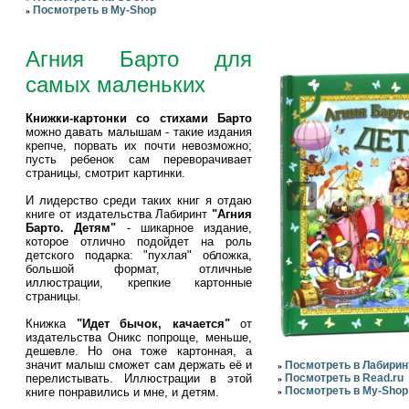
Посмотреть в My-Shop
»
Агния Барто для
самых маленьких
Книжки-картонки со стихами Барто
можно давать малышам - такие издания
крепче, порвать их почти невозможно;
пусть ребенок сам переворачивает
страницы, смотрит картинки.
И лидерство среди таких книг я отдаю
книге от издательства Лабиринт
"Агния
Барто. Детям"
- шикарное издание,
которое отлично подойдет на роль
детского подарка: "пухлая" обложка,
большой формат, отличные
иллюстрации, крепкие картонные
страницы.
Книжка
"Идет бычок, качается"
от
издательства Оникс попроще, меньше,
дешевле. Но она тоже картонная, а
значит малыш сможет сам держать её и
Посмотреть в Лабирин
»
перелистывать. Иллюстрации в этой
Посмотреть в Read.ru
»
Посмотреть в My-Shop
книге понравились и мне, и детям.
»