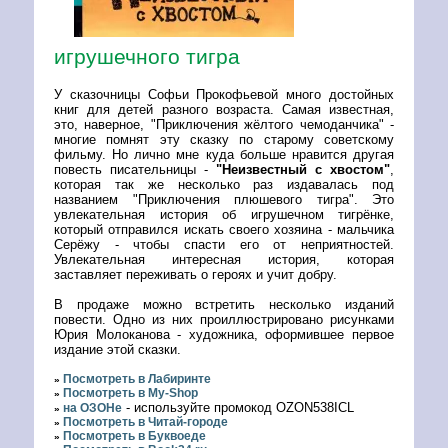
игрушечного тигра
У сказочницы Софьи Прокофьевой много достойных
книг для детей разного возраста. Самая известная,
это, наверное, "Приключения жёлтого чемоданчика" -
многие помнят эту сказку по старому советскому
фильму. Но лично мне куда больше нравится другая
повесть писательницы -
"Неизвестный с хвостом"
,
которая так же несколько раз издавалась под
названием "Приключения плюшевого тигра". Это
увлекательная история об игрушечном тигрёнке,
который отправился искать своего хозяина - мальчика
Серёжу - чтобы спасти его от неприятностей.
Увлекательная интересная история, которая
заставляет переживать о героях и учит добру.
В продаже можно встретить несколько изданий
повести. Одно из них проиллюстрировано рисунками
Юрия Молоканова - художника, оформившее первое
издание этой сказки.
Посмотреть в Лабиринте
»
Посмотреть в My-Shop
»
- используйте промокод OZON538ICL
на ОЗОНе
»
Посмотреть в Читай-городе
»
Посмотреть в Буквоеде
»