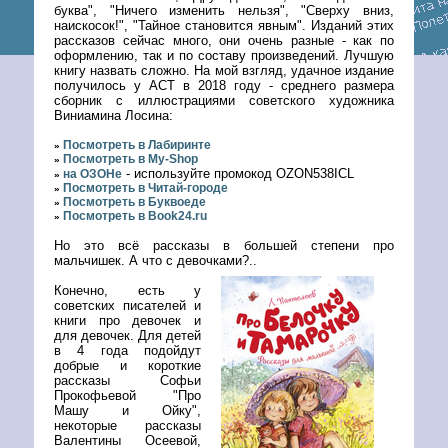
буква", "Ничего изменить нельзя", "Сверху вниз,
наискосок!", "Тайное становится явным". Изданий этих
рассказов сейчас много, они очень разные - как по
оформлению, так и по составу произведений. Лучшую
книгу назвать сложно. На мой взгляд, удачное издание
получилось у АСТ в 2018 году - среднего размера
сборник с иллюстрациями советского художника
Виниамина Лосина:
Посмотреть в Лабиринте
»
Посмотреть в My-Shop
»
- используйте промокод OZON538ICL
на ОЗОНе
»
Посмотреть в Читай-городе
»
Посмотреть в Буквоеде
»
Посмотреть в Book24.ru
»
Но это всё рассказы в большей степени про
мальчишек. А что с девочками?..
Конечно, есть у
советских писателей и
книги про девочек и
для девочек. Для детей
в 4 года подойдут
добрые и короткие
рассказы Софьи
Прокофьевой "Про
Машу и Ойку",
некоторые рассказы
Валентины Осеевой,