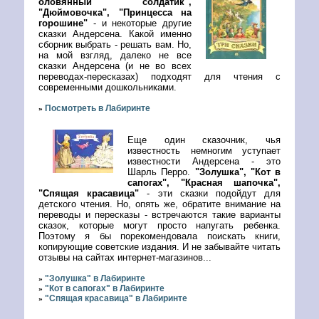
оловянный солдатик",
"Дюймовочка", "Принцесса на
горошине"
- и некоторые другие
сказки Андерсена. Какой именно
сборник выбрать - решать вам. Но,
на мой взгляд, далеко не все
сказки Андерсена (и не во всех
переводах-пересказах) подходят для чтения с
современными дошкольниками.
Посмотреть в Лабиринте
»
Еще один сказочник, чья
известность немногим уступает
известности Андерсена - это
Шарль Перро.
"Золушка", "Кот в
сапогах", "Красная шапочка",
"Спящая красавица"
- эти сказки подойдут для
детского чтения. Но, опять же, обратите внимание на
переводы и пересказы - встречаются такие варианты
сказок, которые могут просто напугать ребенка.
Поэтому я бы порекомендовала поискать книги,
копирующие советские издания. И не забывайте читать
отзывы на сайтах интернет-магазинов...
"Золушка" в Лабиринте
»
"Кот в сапогах" в Лабиринте
»
"Спящая красавица" в Лабиринте
»