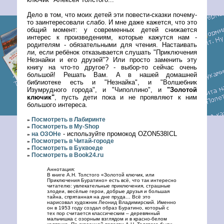
Дело в том, что моих детей эти повести-сказки почему-
то заинтересовали слабо. И мне даже кажется, что это
общий момент: у современных детей снижается
интерес к произведениям, которые кажутся нам -
родителям - обязательными для чтения. Настаивать
ли, если ребёнок отказывается слушать "Приключения
Незнайки и его друзей"? Или просто заменить эту
книгу на что-то другое? - выбор-то сейчас очень
большой! Решать Вам. А в нашей домашней
библиотеке есть и "Незнайка", и "Волшебник
Изумрудного города", и "Чиполлино", и
"Золотой
ключик"
, пусть дети пока и не проявляют к ним
большого интереса.
Посмотреть в Лабиринте
»
Посмотреть в My-Shop
»
- используйте промокод OZON538ICL
на ОЗОНе
»
Посмотреть в Читай-городе
»
Посмотреть в Буквоеде
»
Посмотреть в Book24.ru
»
Аннотация:
В книге А.Н. Толстого «Золотой ключик, или
Приключения Буратино» есть всё, что так интересно
читателю: увлекательные приключения, страшные
злодеи, весёлые герои, добрые друзья и большая
тайна, спрятанная на дне пруда… Всё это
нарисовал художник Леонид Владимирский. Именно
он в 1953 году создал образ Буратино, который с
тех пор считается классическим – деревянный
мальчишка с озорным взглядом и в красно-белом