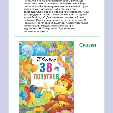
на обычной печке или быстром сером волке, где
ночью по полям расхаживает ослепительная Жар-
птица, а в избушке на курьих ножках в лесной глуши
живёт самая настоящая Баба-яга, хочется
возвращаться снова и снова в любом возрасте. А вы
уже придумали, какие заветные желания загадаете
волшебной щуке? Для маленьких читателей свои
любимые Русские народные сказки пересказали М.
Горький, А. Толстой и М. Булатов. А восхитительные
иллюстрации созданы классиком жанра -
художником Н. Кочергиным. Для младшего
школьного возраста.
Сказки