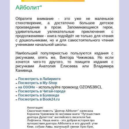
Айболит"
Обратите внимание - это уже не маленькое
стихотворение, а достаточно большое детское
произведение в прозе. Запоминающиеся герои,
удивительные увлекательные приключения с
продолжениями - книга подойдёт не только для чтения
с дошкольниками, но и для самостоятельного чтения
учениками начальной школы.
Наибольшей популярностью пользуются издания с
рисунками, опять же, Виктора Чижикова. Но если
хочется чего-то другого, то поищите издания с
рисунками Анатолия Елисеева или Владимира
Канивеца.
Посмотреть в Лабиринте
»
Посмотреть в My-Shop
»
- используйте промокод OZON538ICL
на ОЗОНе
»
Посмотреть в Читай-городе
»
Посмотреть в Буквоеде
»
Посмотреть в Book24.ru
»
Аннотация:
Сказочная повесть "Доктор Айболит" написана
Корнеем Чуковским по мотивам книги "Путешествия
доктора Дулиттла" английского писателя Гью
Лофтинга. Наша книга - это добрая история про
путешествия доктора Айболита и его друзей: утки
Кики, собаки Аввы, маленькой свинки Хрю-Хрю,