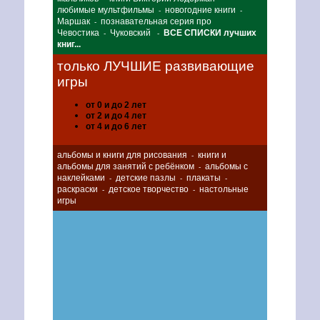
любимые мультфильмы
новогодние книги
-
-
Маршак
познавательная серия про
-
Чевостика
Чуковский
ВСЕ СПИСКИ лучших
-
-
книг...
только ЛУЧШИЕ развивающие
игры
от 0 и до 2 лет
от 2 и до 4 лет
от 4 и до 6 лет
альбомы и книги для рисования
книги и
-
альбомы для занятий с ребёнком
альбомы с
-
наклейками
детские пазлы
плакаты
-
-
-
раскраски
детское творчество
настольные
-
-
игры