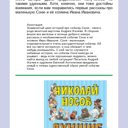
такими удачными. Хотя, конечно, они тоже достойны
внимания, если вам понравились первые рассказы про
маленькую Соню и её хозяина Ивана Ивановича.
Аннотация:
Знаменитый цикл историй про собачку Соню - своего
рода визитная карточка Андрея Усачева. В сборник
вошли все весёлые и полные доброго юмора
рассказы о необыкновенной собачке Соне и её
хозяине Иван Иваныче. Соня - маленькая,
очаровательная и очень рассудительная собачка. Ей
все на свете интересно, и она обожает о чем-
нибудь размышлять. С ней часто случаются
забавные истории, но собачка Соня никогда не
унывает - ведь если хорошенько подумать, можно
найти выход из любой ситуации! Писатель Андрей
Усачев и художник Евгений Антоненков придумали
новый и теперь единственный образ умной собачки
Сони.