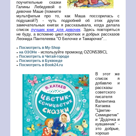
поучительные сказки
Галины Лебедевой о
девочке Маше (помните
мультфильм про то, как Маша поссорилась с
подушкой?) - чуть подробней об этих других
замечательных книгах я рассказывала, когда делала
список
лучших книг для девочек
. Здесь повторяться
не буду, а вспомню цикл коротких и добрых рассказов
Леонида Пантелеева "О Белочке и Тамарочке"...
Посмотреть в My-Shop
»
- используйте промокод OZON538ICL
на ОЗОНе
»
Посмотреть в Читай-городе
»
Посмотреть в Буквоеде
»
Посмотреть в Book24.ru
»
В этот же
список я
добавлю и
рассказы
советского
писателя
Валентина
Катаева
"Цветик-
Семицветик"
и "Дудочка и
кувшинчик" -
это добрые,
хорошо