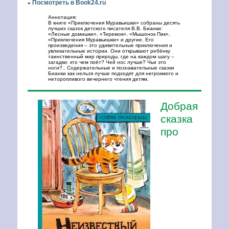
Посмотреть в Book24.ru
»
Аннотация:
В книге «Приключения Муравьишки» собраны десять
лучших сказок детского писателя В.В. Бианки:
«Лесные домишки», «Теремок», «Мышонок Пик»,
«Приключения Муравьишки» и другие. Его
произведения – это удивительные приключения и
увлекательные истории. Они открывают ребёнку
таинственный мир природы, где на каждом шагу –
загадки: кто чем поёт? Чей нос лучше? Чьи это
ноги?.. Содержательные и познавательные сказки
Бианки как нельзя лучше подходят для негромкого и
неторопливого вечернего чтения детям.
Добрая
сказка
про