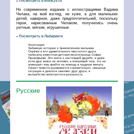
Посмотреть в Book24.ru
»
Но современное издание с иллюстрациями Вадима
Челака, на мой взгляд, не хуже, а для маленьких
детей, наверное, даже предпочтительней, поскольку
герои, нарисованные Челаком, получились очень
уютные, мягкие, игрушечные.
Посмотреть в Лабиринте
»
Аннотация:
Забавную историю о приключениях мальчика
Серёжи и его удивительного хвостатого друга
написала известная детская писательница Софья
Прокофьева. Это книга о настоящей дружбе, и даже
если друг вовсе не человек, а плюшевый тигр, это не
помешает ему прийти на помощь в трудную минуту.
Сюжет повести развивается стремительно, смешные
ситуации и диалоги сменяют друг друга, и
волшебство вплетается в реальность.
Русские