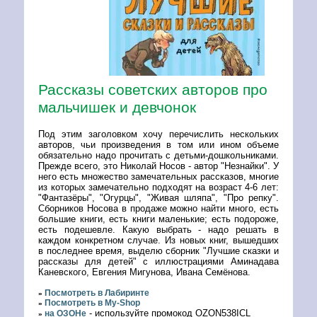
Рассказы советских авторов про
мальчишек и девчонок
Под этим заголовком хочу перечислить нескольких
авторов, чьи произведения в том или ином объеме
обязательно надо прочитать с детьми-дошкольниками.
Прежде всего, это Николай Носов - автор "Незнайки". У
него есть множество замечательных рассказов, многие
из которых замечательно подходят на возраст 4-6 лет:
"Фантазёры", "Огурцы", "Живая шляпа", "Про репку".
Сборников Носова в продаже можно найти много, есть
большие книги, есть книги маленькие; есть подороже,
есть подешевле. Какую выбрать - надо решать в
каждом конкретном случае. Из новых книг, вышедших
в последнее время, выделю сборник "Лучшие сказки и
рассказы для детей" с иллюстрациями Аминадава
Каневского, Евгения Мигунова, Ивана Семёнова.
Посмотреть в Лабиринте
»
Посмотреть в My-Shop
»
- используйте промокод OZON538ICL
на ОЗОНе
»