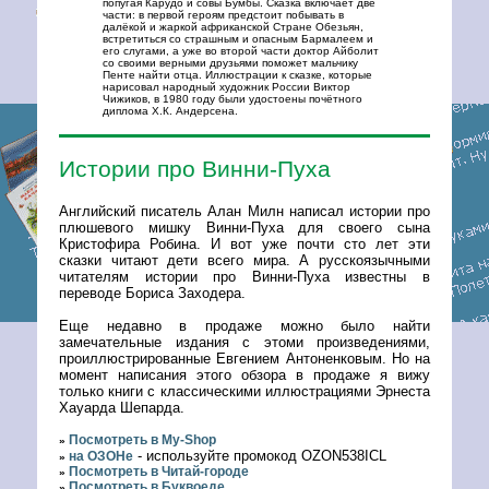
попугая Карудо и совы Бумбы. Сказка включает две
части: в первой героям предстоит побывать в
далёкой и жаркой африканской Стране Обезьян,
встретиться со страшным и опасным Бармалеем и
его слугами, а уже во второй части доктор Айболит
со своими верными друзьями поможет мальчику
Пенте найти отца. Иллюстрации к сказке, которые
нарисовал народный художник России Виктор
Чижиков, в 1980 году были удостоены почётного
диплома Х.К. Андерсена.
Истории про Винни-Пуха
Английский писатель Алан Милн написал истории про
плюшевого мишку Винни-Пуха для своего сына
Кристофира Робина. И вот уже почти сто лет эти
сказки читают дети всего мира. А русскоязычными
читателям истории про Винни-Пуха известны в
переводе Бориса Заходера.
Еще недавно в продаже можно было найти
замечательные издания с этоми произведениями,
проиллюстрированные Евгением Антоненковым. Но на
момент написания этого обзора в продаже я вижу
только книги с классическими иллюстрациями Эрнеста
Хауарда Шепарда.
Посмотреть в My-Shop
»
- используйте промокод OZON538ICL
на ОЗОНе
»
Посмотреть в Читай-городе
»
Посмотреть в Буквоеде
»