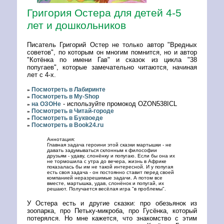
Григория Остера для детей 4-5
лет и дошкольников
Писатель Григорий Остер не только автор "Вредных
советов", по которым он многим помнится, но и автор
"Котёнка по имени Гав" и сказок из цикла "38
попугаев", которые замечательно читаются, начиная
лет с 4-х.
Посмотреть в Лабиринте
»
Посмотреть в My-Shop
»
- используйте промокод OZON538ICL
на ОЗОНе
»
Посмотреть в Читай-городе
»
Посмотреть в Буквоеде
»
Посмотреть в Book24.ru
»
Аннотация:
Главная задача героини этой сказки мартышки - не
давать задумываться склонным к философии
друзьям - удаву, слонёнку и попугаю. Если бы она их
не тормошила с утра до вечера, жизнь в Африке
показалась бы им не такой интересной. И у попугая
есть своя задача - он постоянно ставит перед своей
компанией неразрешимые задачи. А потом все
вместе, мартышка, удав, слонёнок и попугай, их
решают. Получается весёлая игра "в проблемы".
У Остера есть и другие сказки: про обезьянок из
зоопарка, про Петьку-микроба, про Гусёнка, который
потерялся. Но мне кажется, что знакомство с этим