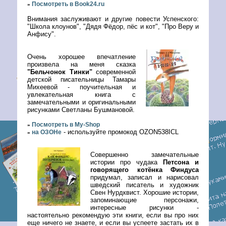
Посмотреть в Book24.ru
»
Внимания заслуживают и другие повести Успенского:
"Школа клоунов", "Дядя Фёдор, пёс и кот", "Про Веру и
Анфису".
Очень хорошее впечатление
произвела на меня сказка
"Бельчонок Тинки"
современной
детской писательницы Тамары
Михеевой - поучительная и
увлекательная книга с
замечательными и оригинальными
рисунками Светланы Бушмановой.
Посмотреть в My-Shop
»
- используйте промокод OZON538ICL
на ОЗОНе
»
Совершенно замечательные
истории про чудака
Петсона и
говорящего котёнка Финдуса
придумал, записал и нарисовал
шведский писатель и художник
Свен Нурдквист. Хорошие истории,
запоминающие персонажи,
интересные рисунки -
настоятельно рекомендую эти книги, если вы про них
еще ничего не знаете, и если вы успеете застать их в