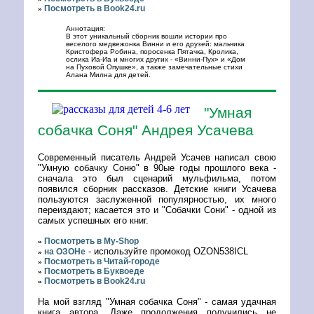
Посмотреть в Book24.ru
»
Аннотация:
В этот уникальный сборник вошли истории про
веселого медвежонка Винни и его друзей: мальчика
Кристофера Робина, поросенка Пятачка, Кролика,
ослика Иа-Иа и многих других - «Винни-Пух» и «Дом
на Пуховой Опушке», а также замечательные стихи
Алана Милна для детей.
"Умная
собачка Соня" Андрея Усачева
Современный писатель Андрей Усачев написал свою
"Умную собачку Соню" в 90ые годы прошлого века -
сначала это был сценарий мульфильма, потом
появился сборник рассказов. Детские книги Усачева
пользуются заслуженной популярностью, их много
переиздают; касается это и "Собачки Сони" - одной из
самых успешных его книг.
Посмотреть в My-Shop
»
- используйте промокод OZON538ICL
на ОЗОНе
»
Посмотреть в Читай-городе
»
Посмотреть в Буквоеде
»
Посмотреть в Book24.ru
»
На мой взгляд "Умная собачка Соня" - самая удачная
книга автора. Даже продолжения получились не