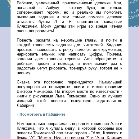
Ребенок, увлеченный приключениями девочки Али,
попавшей в Азбуку - страну букв, не только
сопереживает героям, но и реально им помогает,
выполняя задания и тем самым помогая девочке
отыскать буквы Л и Я, спрятанные коварным
Кляксичем. Моим детям эти игры во время чтения
очень понравились!
Повесть разбита на небольшие главы, и почти в
каждой главе есть задания для читателей. Задания
простые: нарисовать строчку палочек или кружочков,
нарисовать ельник или написать цифры. Причем,
задания дает главная героиня: Аля обращается к
ребятам, просит о помощи, и дети всякий раз с
радостью бегут рисовать, тренируя руку, готовя её к
письму.
Сказка эта постоянно переиздаётся. Наибольшей
популярностью пользуются книги с иллюстрациями
Виктора Чижикова. На втором месте по известности -
книги с рисунками Льва Токмакова. Одно из лучших
изданий этой повести выпустило издательство
Лабиринт:
Посмотреть в Лабиринте
»
Нам настолько понравилась первая история про Алю и
Кляксича, что я купила книгу, в которой собраны все
повести Токмаковой про этих героев - "Аля, Кляксич и
буква "А", "Может, Нуль не виноват?" и "Аля, Кляксич