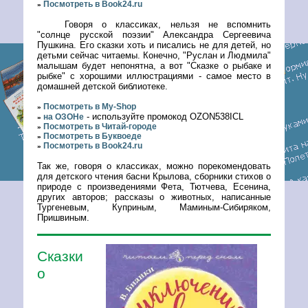
Посмотреть в Book24.ru
»
Говоря о классиках, нельзя не вспомнить
"солнце русской поэзии" Александра Сергеевича
Пушкина. Его сказки хоть и писались не для детей, но
детьми сейчас читаемы. Конечно, "Руслан и Людмила"
малышам будет непонятна, а вот "Сказке о рыбаке и
рыбке" с хорошими иллюстрациями - самое место в
домашней детской библиотеке.
Посмотреть в My-Shop
»
- используйте промокод OZON538ICL
на ОЗОНе
»
Посмотреть в Читай-городе
»
Посмотреть в Буквоеде
»
Посмотреть в Book24.ru
»
Так же, говоря о классиках, можно порекомендовать
для детского чтения басни Крылова, сборники стихов о
природе с произведениями Фета, Тютчева, Есенина,
других авторов; рассказы о животных, написанные
Тургеневым, Куприным, Маминым-Сибиряком,
Пришвиным.
Сказки
о