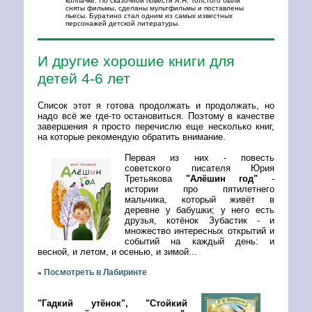
колпачке. По сказочной повести А.Н. Толстого были
сняты фильмы, сделаны мультфильмы и поставлены
пьесы. Буратино стал одним из самых известных
персонажей детской литературы.
И другие хорошие книги для
детей 4-6 лет
Список этот я готова продолжать и продолжать, но
надо всё же где-то остановиться. Поэтому в качестве
завершения я просто перечислю еще несколько книг,
на которые рекомендую обратить внимание.
Первая из них - повесть
советского писателя Юрия
Третьякова
"Алёшин год"
-
истории про пятилетнего
мальчика, который живёт в
деревне у бабушки; у него есть
друзья, котёнок Зубастик - и
множество интересных открытий и
событий на каждый день: и
весной, и летом, и осенью, и зимой...
Посмотреть в Лабиринте
»
"Гадкий утёнок", "Стойкий