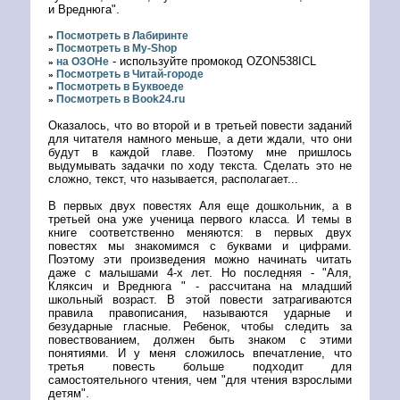
и Вреднюга".
Посмотреть в Лабиринте
»
Посмотреть в My-Shop
»
- используйте промокод OZON538ICL
на ОЗОНе
»
Посмотреть в Читай-городе
»
Посмотреть в Буквоеде
»
Посмотреть в Book24.ru
»
Оказалось, что во второй и в третьей повести заданий
для читателя намного меньше, а дети ждали, что они
будут в каждой главе. Поэтому мне пришлось
выдумывать задачки по ходу текста. Сделать это не
сложно, текст, что называется, располагает...
В первых двух повестях Аля еще дошкольник, а в
третьей она уже ученица первого класса. И темы в
книге соответственно меняются: в первых двух
повестях мы знакомимся с буквами и цифрами.
Поэтому эти произведения можно начинать читать
даже с малышами 4-х лет. Но последняя - "Аля,
Кляксич и Вреднюга " - рассчитана на младший
школьный возраст. В этой повести затрагиваются
правила правописания, называются ударные и
безударные гласные. Ребенок, чтобы следить за
повествованием, должен быть знаком с этими
понятиями. И у меня сложилось впечатление, что
третья повесть больше подходит для
самостоятельного чтения, чем "для чтения взрослыми
детям".