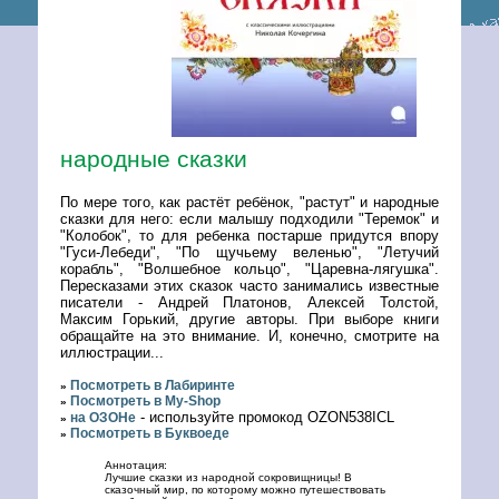
народные сказки
По мере того, как растёт ребёнок, "растут" и народные
сказки для него: если малышу подходили "Теремок" и
"Колобок", то для ребенка постарше придутся впору
"Гуси-Лебеди", "По щучьему веленью", "Летучий
корабль", "Волшебное кольцо", "Царевна-лягушка".
Пересказами этих сказок часто занимались известные
писатели - Андрей Платонов, Алексей Толстой,
Максим Горький, другие авторы. При выборе книги
обращайте на это внимание. И, конечно, смотрите на
иллюстрации...
Посмотреть в Лабиринте
»
Посмотреть в My-Shop
»
- используйте промокод OZON538ICL
на ОЗОНе
»
Посмотреть в Буквоеде
»
Аннотация:
Лучшие сказки из народной сокровищницы! В
сказочный мир, по которому можно путешествовать