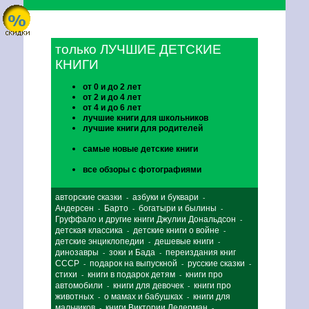
только ЛУЧШИЕ ДЕТСКИЕ
КНИГИ
от 0 и до 2 лет
от 2 и до 4 лет
от 4 и до 6 лет
лучшие книги для школьников
лучшие книги для родителей
самые новые детские книги
все обзоры с фотографиями
авторские сказки
азбуки и буквари
-
-
Андерсен
Барто
богатыри и былины
-
-
-
Груффало и другие книги Джулии Дональдсон
-
детская классика
детские книги о войне
-
-
детские энциклопедии
дешевые книги
-
-
динозавры
зоки и Бада
переиздания книг
-
-
СССР
подарок на выпускной
русские сказки
-
-
-
стихи
книги в подарок детям
книги про
-
-
автомобили
книги для девочек
книги про
-
-
животных
о мамах и бабушках
книги для
-
-
мальчиков
книги Виктории Ледерман
-
-