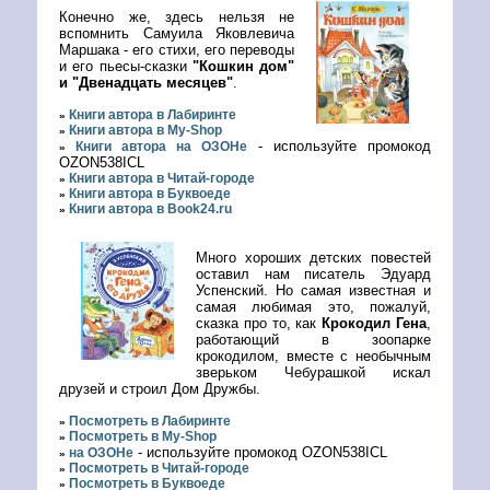
Конечно же, здесь нельзя не
вспомнить Самуила Яковлевича
Маршака - его стихи, его переводы
и его пьесы-сказки
"Кошкин дом"
и "Двенадцать месяцев"
.
Книги автора в Лабиринте
»
Книги автора в My-Shop
»
- используйте промокод
Книги автора на ОЗОНе
»
OZON538ICL
Книги автора в Читай-городе
»
Книги автора в Буквоеде
»
Книги автора в Book24.ru
»
Много хороших детских повестей
оставил нам писатель Эдуард
Успенский. Но самая известная и
самая любимая это, пожалуй,
сказка про то, как
Крокодил Гена
,
работающий в зоопарке
крокодилом, вместе с необычным
зверьком Чебурашкой искал
друзей и строил Дом Дружбы.
Посмотреть в Лабиринте
»
Посмотреть в My-Shop
»
- используйте промокод OZON538ICL
на ОЗОНе
»
Посмотреть в Читай-городе
»
Посмотреть в Буквоеде
»