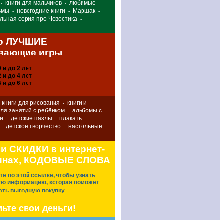
книги для мальчиков
любимые
-
-
ьмы
новогодние книги
Маршак
-
-
-
льная серия про Чевостика
-
о ЛУЧШИЕ
вающие игры
0 и до 2 лет
2 и до 4 лет
4 и до 6 лет
 книги для рисования
книги и
-
ля занятий с ребёнком
альбомы с
-
ми
детские пазлы
плакаты
-
-
-
детское творчество
настольные
-
-
 и СКИДКИ в интернет-
инах, КОДОВЫЕ СЛОВА
е по этой ссылке, чтобы узнать
ую информацию, которая поможет
ать выгодную покупку
ьте свои деньги!