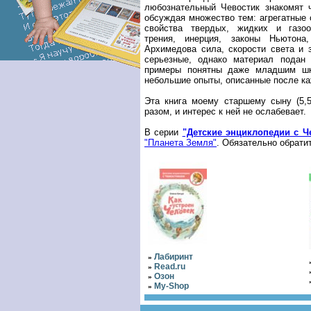
любознательный Чевостик знакомят 
обсуждая множество тем: агрегатные 
свойства твердых, жидких и газо
трения, инерция, законы Ньютона
Архимедова сила, скорости света и 
серьезные, однако материал подан 
примеры понятны даже младшим шк
небольшие опыты, описанные после ка
Эта книга моему старшему сыну (5,
разом, и интерес к ней не ослабевает.
В серии
"Детские энциклопедии с Ч
"Планета Земля"
. Обязательно обрати
Лабиринт
»
Read.ru
»
Озон
»
My-Shop
»