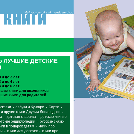
Мой основной сайт: godovenok.ru
ко ЛУЧШИЕ ДЕТСКИЕ
И
0 и до 2 лет
2 и до 4 лет
4 и до 6 лет
чшие книги для школьников
чшие книги для родителей
 сказки
азбуки и буквари
Барто
-
-
-
и другие книги Джулии Дональдсон
-
да
детская классика
детские книги о
-
-
етские энциклопедии
русские сказки
-
-
иги в подарок детям
книги про
-
ли
книги для девочек
книги про
-
-