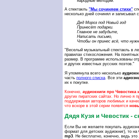
народные мелодии."
А спектакль
"Мы сочиняем стихи"
сп
несколько дней сочинял и записывал с
Дед Мороз под Новый год
Принесёт подарки.
Главное не забудьте,
Написать письмо,
Чтобы он принес всё, что нужн
"Веселый музыкальный спектакль в ле
правилах стихосложения. На понятных
размер. В программе использованы от
и других известных русских поэтов."
Я упомянула всего несколько
аудиокн
часть
полного списка
. Все эти
адиоэн
их к покупке.
Конечно,
аудиокниги про Чевостика 
других пиратских сайтах. Но лично я
поддерживая авторов любимых и качес
что вскоре в этой серии появятся
новы
Дядя Кузя и Чевостик - с
Если Вы не желаете покупать аудиоэнц
формат для детских аудиокниг), то н
mp3
. Не бесплатно, конечно, ведь это