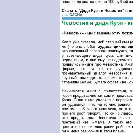
вполне адекватна (около 100 рублей за
Скачать "Дядя Кузя и Чевостик" в m
на ОЗОНе
»
Чевостик и дядя Кузя - 
«Чевостик»
- мы с именем этим ложим
Как я уже сказала, мой старший сын (
лет) очень любит
аудиоэнциклопед
это сказочный персонаж-почемучка, ж
у всезнающего дяди Кузи. Эти дис
перед сном, и они ему не надоедают.
появились
книги про Чевостика
. Кни
форме, что и тексты аудиоэнц
познавательный диалог Чевостика 
крупный, подходит для самостоятель
страницы белые, бумага офсет - не бли
Начинаются книги с приветствия, в
герой представляется сам и предста
Кузю. Сына книга увлекла с первой ж
он удивился, что на иллюстрациях 
ростом с обычного мальчика, хотя в
про его рост говорят, что он «с ладо
что представлял Чевостика иначе
претензий нет: «Мама, я таким его
целом же, все иллюстрации ребенок 
он у меня разборчив в этом плане.