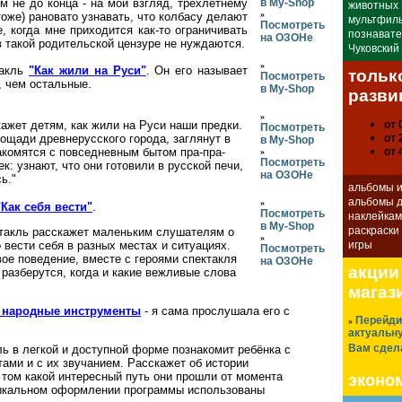
 не до конца - на мой взгляд, трехлетнему
в My-Shop
животных
»
тоже) рановато узнавать, что колбасу делают
мультфил
Посмотреть
, когда мне приходится как-то ограничивать
познавате
на ОЗОНе
 такой родительской цензуре не нуждаются.
Чуковский
»
такль
"Как жили на Руси"
. Он его называет
тольк
Посмотреть
, чем остальные.
в My-Shop
разви
»
ажет детям, как жили на Руси наши предки.
от 
Посмотреть
ощади древнерусского города, заглянут в
от 
в My-Shop
акомятся с повседневным бытом пра-пра-
от 
»
Посмотреть
к: узнают, что они готовили в русской печи,
на ОЗОНе
ь."
альбомы и
альбомы д
»
"Как себя вести"
.
Посмотреть
наклейка
в My-Shop
раскраски
такль расскажет маленьким слушателям о
»
 вести себя в разных местах и ситуациях.
игры
Посмотреть
вое поведение, вместе с героями спектакля
на ОЗОНе
акции
разберутся, когда и какие вежливые слова
магаз
о народные инструменты
- я сама прослушала его с
Перейдит
»
актуальн
Вам сдел
ь в легкой и доступной форме познакомит ребёнка с
ами и с их звучанием. Расскажет об истории
 том какой интересный путь они прошли от момента
эконом
зыкальном оформлении программы использованы