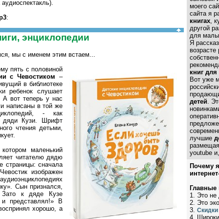
 аудиоспектакль).
моего сай
сайта я 
p3
:
книгах
, 
другой р
для малыш
книги, энциклопедии
Я рассказ
возрасте 
ся, мы с именем этим встаем...
собствен
рекоменд
ему пять с половиной
книг для
ии с Чевостиком
–
Вот уже 
ивущий в библиотеке
российск
ки ребенок слушает
продающи
 А вот теперь у нас
детей
. Э
ги написаны в той же
новинкам
иклопедий, - как
оператив
и дяди Кузи. Шрифт
предложе
ного чтения детьми,
современ
кует.
лучшие
д
размещая 
 котором маленький
youtube и
вляет читателю дядю
е страницы: сначала
Почему я
Чевостик изображен
интернет
 аудиоэнциклопедиях
шку». Сын признался,
Главные
. Зато к дяде Кузе
1. Это не
 и представлял!» В
2. Это эк
воспринял хорошо, а
3.
Скидки
4. Широк