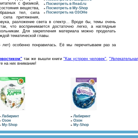
читателя с физикой,
Посмотреть в Read.ru
»
состояния вещества,
Посмотреть в My-Shop
»
образных тел, сила
Посмотреть на ОЗОНе
»
, сила притяжения,
звука, разложение света в спектр… Вроде бы, темы очень
так, что воспринимается достаточно легко, а наглядные
ольникам. Для закрепления материала можно проделать
ждой тематической главы.
5 лет) особенно понравилась. Её мы перечитываем раз за
евостиком"
так же вышли книги
"Как устроен человек"
,
"Увлекательна
те на них внимание!
Лабиринт
Лабиринт
»
»
Озон
Озон
»
»
My-Shop
My-Shop
»
»