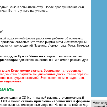
одвиг Ваню к сочинительству. После прослушивания сын
тихи. Вот что у него получилось:
о!
гкой и доступной форме расскажет ребенку об основных
 примерах объяснит, что такое рифма ритм и стихотворный
рывки из произведений Пушкина, Лермонтова, Фета, Тютчева
иг по дядю Кузю и Чевостика
, однако это лишь малая
циклопедии
одинаково качественны, и я смело рекомендую
и дядю Кузю можно скачать бесплатно на торрентах
и
 предпочитаю
покупать лицензионные диски
, таким образом
твенных аудиоспектаклей. Это позволяет мне надеяться,
е аудиокниги
.
качать
иклопедии на CD (хотя, на мой взгляд, это оптимальный
а ОЗОНе можно
скачать приключения Чевостика в формате
Меня зов
 лицензионные электронные издания. Но цена, на мой взгляд,
сыновей 