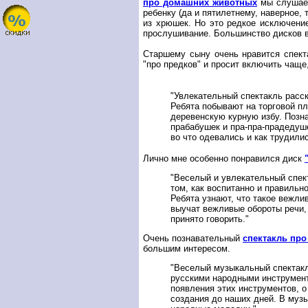
про домашних животных
мы слушаем
ребенку (да и пятилетнему, наверное, 
из хрюшек. Но это редкое исключение
прослушивание. Большинство дисков в
Старшему сыну очень нравится спек
"про предков" и просит включить чаще
"Увлекательный спектакль расск
Ребята побывают на торговой пл
деревенскую курную избу. Позн
прабабушек и пра-пра-прадедуше
во что одевались и как трудилис
Лично мне особенно понравился диск
"Веселый и увлекательный спек
том, как воспитанно и правильно
Ребята узнают, что такое вежли
выучат вежливые обороты речи, 
принято говорить."
Очень познавательный
спектакль пр
большим интересом.
"Веселый музыкальный спектакл
русскими народными инструмент
появления этих инструментов, о
создания до наших дней. В му