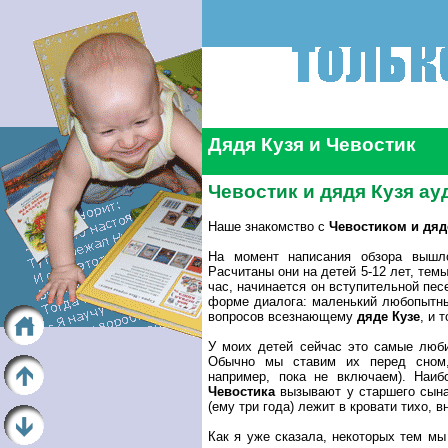
Дядя Кузя и Чевостик
Чевостик и дядя Кузя ау
Наше знакомство с
Чевостиком и дяд
На момент написания обзора выш
Расчитаны они на детей 5-12 лет, те
час, начинается он вступительной пес
форме диалога: маленький любопыт
вопросов всезнающему
дяде Кузе
, и 
У моих детей сейчас это самые лю
Обычно мы ставим их перед сном,
например, пока не включаем). Наи
Чевостика
вызывают у старшего сына 
(ему три года) лежит в кровати тихо, 
Как я уже сказала, некоторых тем мы