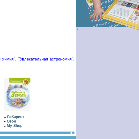
я химия"
,
"Увлекательная астрономия"
,
Лабиринт
»
Озон
»
My-Shop
»