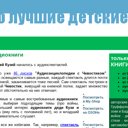
диокниги
толь
КНИГ
ей Кузей
началось с аудиоспектаклей.
ло уже
46 дисков
"Аудиоэнциклопедии с Чевостиком"
.
от 
мы освещаются самые разные, каждый спектакль длится почти
от 
енкой, заканчивается тоже песней. Сам спектакль построен в
от 
ный
Чевостик
, живущий на книжной полке, задает множество
лу
тот обстоятельно на них отвечает.
лу
»
Посмотреть
бимые и самые востребованные
аудиокниги
.
в My-Shop
авторские
 выбирая подходящие темы (про войны,
»
Груффало 
больший интерес
аудиокниги дяди Кузи и
Посмотреть
зоки и Ба
(ему пять с половиной лет), но и младший
на ОЗОНе
внимательно слушает.
войне
д
-
стихи
кн
-
»
 все же избегаем. Так, например,
спектакль
Посмотреть
автомоби