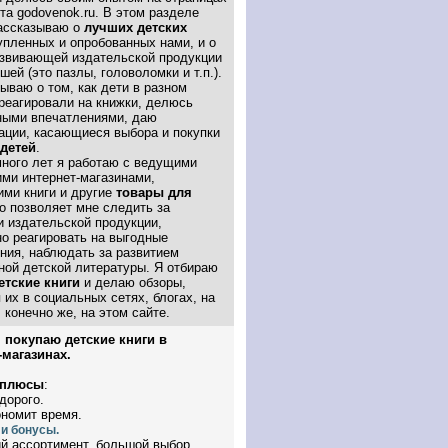
та godovenok.ru. В этом разделе
рассказываю о
лучших детских
купленных и опробованных нами, и о
азвивающей издательской продукции
ей (это пазлы, головоломки и т.п.).
ываю о том, как дети в разном
реагировали на книжки, делюсь
ными впечатлениями, даю
ации, касающиеся выбора и покупки
 детей
.
много лет я работаю с ведущими
ими интернет-магазинами,
ми книги и другие
товары для
то позволяет мне следить за
и издательской продукции,
но реагировать на выгодные
ния, наблюдать за развитием
ной детской литературы. Я отбираю
етские книги
и делаю обзоры,
их в социальных сетях, блогах, на
, конечно же, на этом сайте.
 покупаю детские книги в
-магазинах.
 плюсы
:
 дорого.
ономит время.
 и бонусы.
ий ассортимент, большой выбор.