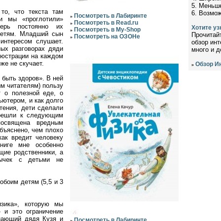
5. Меньш
 то, что текста там
6. Возмож
Посмотреть в Лабиринте
»
ги мы «проглотили»
Посмотреть в Read.ru
»
рь постоянно их
Хотите уз
Посмотреть в My-Shop
»
детям. Младший сын
Прочитай
Посмотреть на ОЗОНе
»
 интересом слушает.
обзор инт
ных разговорах дяди
много и д
ллюстрации на каждом
же не скучает.
Обзор И
»
 быть здоров». В ней
ым читателям) пользу
т о полезной еде, о
ьютером, и как долго
тения, дети сделали
ерешли к следующим
освящена вредным
объяснено, чем плохо
как вредит человеку
ниге мне особенно
ящие родственники, а
ычек с детьми не
обоим детям (5,5 и 3
изика», которую мы
- и это ограничение
знающий дядя Кузя и
Посмотреть в Лабиринте
»