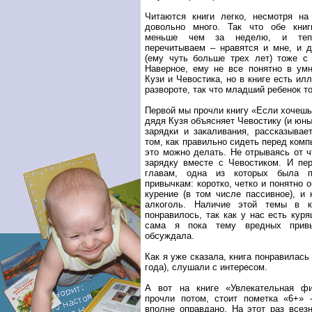
Читаются книги легко, несмотря на
довольно много. Так что обе кни
меньше чем за неделю, и тепе
перечитываем – нравятся и мне, и 
(ему чуть больше трех лет) тоже с
Наверное, ему не все понятно в ум
Кузи и Чевостика, но в книге есть и
развороте, так что младший ребенок то
Первой мы прочли книгу «Если хочешь
дядя Кузя объясняет Чевостику (и юн
зарядки и закаливания, рассказывае
том, как правильно сидеть перед комп
это можно делать. Не отрываясь от ч
зарядку вместе с Чевостиком. И п
главам, одна из которых была п
привычкам: коротко, четко и понятно 
курение (в том числе пассивное), и 
алкоголь. Наличие этой темы в к
понравилось, так как у нас есть кур
сама я пока тему вредных прив
обсуждала.
Как я уже сказала, книга понравилась 
года), слушали с интересом.
А вот на книге «Увлекательная ф
прочли потом, стоит пометка «6+» 
вполне оправдано. На этот раз все