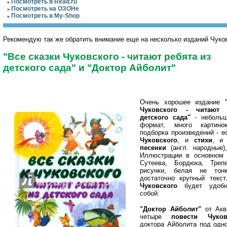
Посмотреть в Read.ru
»
Посмотреть на ОЗОНе
»
Посмотреть в My-Shop
»
Рекомендую так же обратить внимание еще на несколько изданий Чуков
"Все сказки Чуковского - читают ребята из
детского сада" и "Доктор Айболит"
Очень хорошее издание
Чуковского - читают 
детского сада"
- небольш
формат, много картино
подборка произведений - е
Чуковского
, и
стихи
, и
песенки
(англ. народные
Иллюстрации в основном 
Сутеева, Бордюка, Треп
рисунки, белая не тонк
достаточно крупный текс
Чуковского
будет удобн
собой.
"Доктор Айболит"
от Акв
четыре
повести Чуков
доктора Айболита под одн