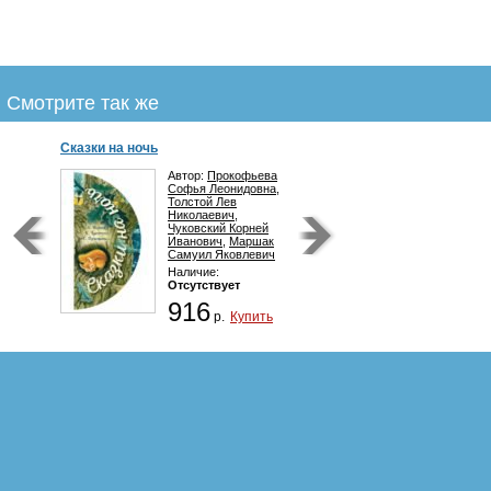
Смотрите так же
Сказки на ночь
Автор:
Прокофьева
Софья Леонидовна
,
Толстой Лев
Николаевич
,
Чуковский Корней
Иванович
,
Маршак
Самуил Яковлевич
Наличие:
Отсутствует
916
р.
Купить
Наступает ночь и ваш малыш уже в
постельке и хочет видеть хорошие
сны. Прочитайте ему сказки из этой
удивительной круглой книжки.
Поворачивайте книжку вслед за
сказкой и отправляйтесь в
увлекательное путешествие в мир
волшебных грёз!
Для дошкольного возраста.