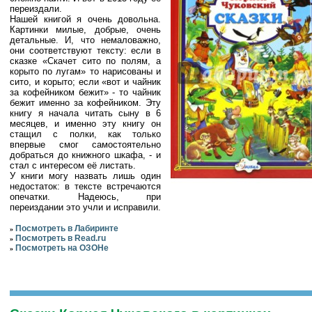
переиздали.
Нашей книгой я очень довольна.
Картинки милые, добрые, очень
детальные. И, что немаловажно,
они соответствуют тексту: если в
сказке «Скачет сито по полям, а
корыто по лугам» то нарисованы и
сито, и корыто; если «вот и чайник
за кофейником бежит» - то чайник
бежит именно за кофейником. Эту
книгу я начала читать сыну в 6
месяцев, и именно эту книгу он
стащил с полки, как только
впервые смог самостоятельно
добраться до книжного шкафа, - и
стал с интересом её листать.
У книги могу назвать лишь один
недостаток: в тексте встречаются
опечатки. Надеюсь, при
переиздании это учли и исправили.
Посмотреть в Лабиринте
»
Посмотреть в Read.ru
»
Посмотреть на ОЗОНе
»