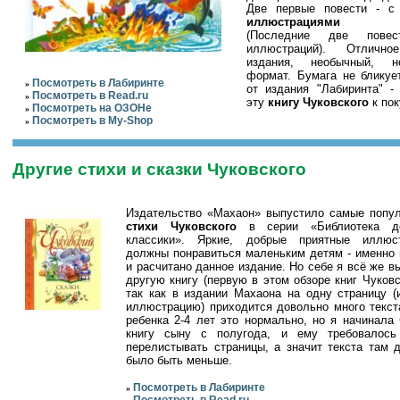
Две первые повести - с
иллюстрациями Ч
(Последние две пове
иллюстраций). Отлично
издания, необычный, 
формат. Бумага не бликуе
Посмотреть в Лабиринте
»
от издания "Лабиринта" -
Посмотреть в Read.ru
»
эту
книгу Чуковского
к пок
Посмотреть на ОЗОНе
»
Посмотреть в My-Shop
»
Другие стихи и сказки Чуковского
Издательство «Махаон» выпустило самые попу
стихи Чуковского
в серии «Библиотека де
классики». Яркие, добрые приятные иллюс
должны понравиться маленьким детям - именно 
и расчитано данное издание. Но себе я всё же в
другую книгу (первую в этом обзоре книг Чуковск
так как в издании Махаона на одну страницу (
иллюстрацию) приходится довольно много текст
ребенка 2-4 лет это нормально, но я начинала 
книгу сыну с полугода, и ему требовалос
перелистывать страницы, а значит текста там 
было быть меньше.
Посмотреть в Лабиринте
»
Посмотреть в Read.ru