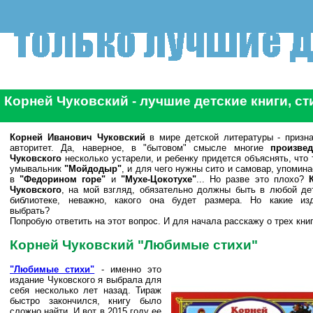
Корней Чуковский - лучшие детские книги, ст
Корней Иванович Чуковский
в мире детской литературы - призн
авторитет. Да, наверное, в "бытовом" смысле многие
произве
Чуковского
несколько устарели, и ребенку придется объяснять, что 
умывальник
"Мойдодыр"
, и для чего нужны сито и самовар, упомин
в
"Федорином горе"
и
"Мухе-Цокотухе"
... Но разве это плохо?
Чуковского
, на мой взгляд, обязательно должны быть в любой де
библиотеке, неважно, какого она будет размера. Но какие из
выбрать?
Попробую ответить на этот вопрос. И для начала расскажу о трех книг
Корней Чуковский "Любимые стихи"
"Любимые стихи"
- именно это
издание Чуковского я выбрала для
себя несколько лет назад. Тираж
быстро закончился, книгу было
сложно найти. И вот в 2015 году ее