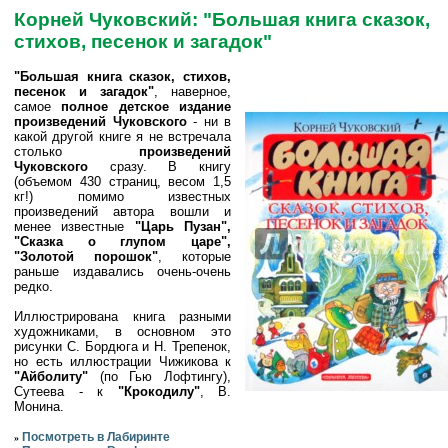
Корней Чуковский: "Большая книга сказок,
стихов, песенок и загадок"
"Большая книга сказок, стихов,
песенок и загадок"
, наверное,
самое
полное детское издание
произведений Чуковского
- ни в
какой другой книге я не встречала
столько
произведений
Чуковского
сразу. В книгу
(объемом 430 страниц, весом 1,5
кг!) помимо известных
произведений автора вошли и
менее известные
"Царь Пузан",
"Сказка о глупом царе",
"Золотой порошок"
, которые
раньше издавались очень-очень
редко.
Иллюстрирована книга разными
художниками, в основном это
рисунки С. Бордюга и Н. Трепенок,
но есть иллюстрации Чижикова к
"Айболиту"
(по Гью Лофтингу),
Сутеева - к
"Крокодилу"
, В.
Монина.
Посмотреть в Лабиринте
»