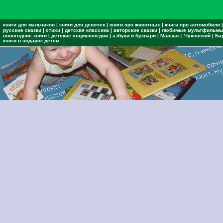
книги для мальчиков
|
книги для девочек
|
книги про животных
|
книги про автомобили
|
русские сказки
|
стихи
|
детская классика
|
авторские сказки
|
любимые мультфильм
новогодние книги
|
детские энциклопедии
|
азбуки и буквари
|
Маршак
|
Чуковский
|
Ба
книги в подарок детям