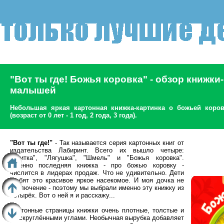
"Вот ты где! Божья коровка" - обзор книжки
малышей
Небольшая яркая картонная книжка-картинка о божьей коров
(возраст от 0 лет - 1 год, 2 года, 3 года).
"Вот ты где!"
- Так называется серия картонных книг от
издательства Лабиринт. Всего их вышло четыре:
"Улитка", "Лягушка", "Шмель" и "Божья коровка".
Именно последняя книжка - про божью коровку -
числится в лидерах продаж. Что не удивительно. Дети
любят это красивое яркое насекомое. И моя дочка не
исключение - поэтому мы выбрали именно эту книжку из
четырёх. Вот о ней я и расскажу...
Картонные страницы книжки очень плотные, толстые и
со скруглёнными углами. Необычная вырубка добавляет