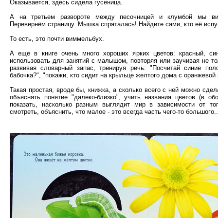
Оказывается, здесь сидела гусеница.
А на третьем развороте между песочницей и клумбой мы в
Перевернём страницу. Мышка спряталась! Найдите сами, кто её испу
То есть, это почти виммельбух.
А еще в книге очень много хороших ярких цветов: красный, си
использовать для занятий с малышом, повторяя или заучивая не то
развивая словарный запас, тренируя речь: "Посчитай синие поло
бабочка?", "покажи, кто сидит на крыльце желтого дома с оранжевой
Такая простая, вроде бы, книжка, а сколько всего с ней можно сдела
объяснять понятие "далеко-близко", учить названия цветов (в об
показать, насколько разным выглядит мир в зависимости от тог
смотреть, объяснить, что малое - это всегда часть чего-то большого..