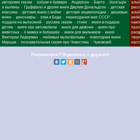
авторские сказки
азбуки и буквари
Андерсен
Барто
богатыри
альб
-
-
-
-
и былины
Груффало и другие книги Джулии Дональдсон
детская
рисо
-
-
классика
детские книги о войне
детские энциклопедии
дешевые
альб
-
-
-
книги
динозавры
зоки и Бада
переиздания книг СССР
ребё
-
-
-
-
подарок на выпускной
русские сказки
стихи
книги в подарок
накл
-
-
-
детям
книги про автомобили
книги для девочек
книги про
паз
-
-
-
животных
о мамах и бабушках
книги для мальчиков
книги
раск
-
-
-
Виктории Ледерман
любимые мультфильмы
новогодние книги
твор
-
-
-
Маршак
познавательная серия про Чевостика
Чуковский
наст
-
-
Понравилось? Поделитесь с друзьми!