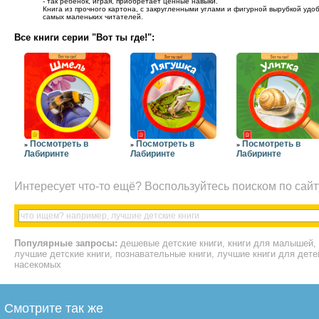
- так ребёнок, играя, приобретает ценные навыки.
Книга из прочного картона, с закругленными углами и фигурной вырубкой удо
самых маленьких читателей.
Все книги серии "Вот ты где!":
Посмотреть в
Посмотреть в
Посмотреть в
»
»
»
Лабиринте
Лабиринте
Лабиринте
Интересует что-то ещё? Воспользуйтесь поиском по сайт
Популярные запросы:
дешевые детские книги, книги для малышей, с
лучшие детские книги, познавательные книги, лучшие книги для детей
насекомых
Смотрите так же