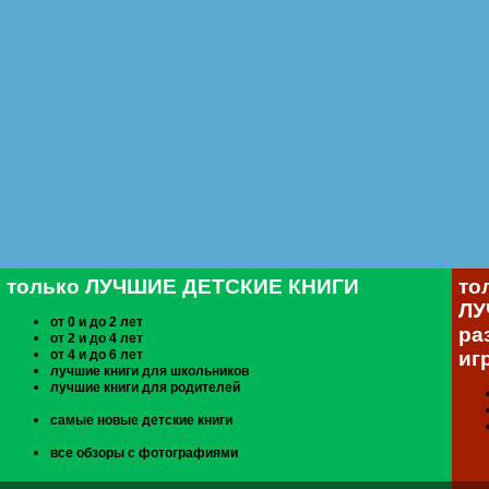
только ЛУЧШИЕ ДЕТСКИЕ КНИГИ
то
ЛУ
от 0 и до 2 лет
ра
от 2 и до 4 лет
от 4 и до 6 лет
иг
лучшие книги для школьников
лучшие книги для родителей
самые новые детские книги
все обзоры с фотографиями