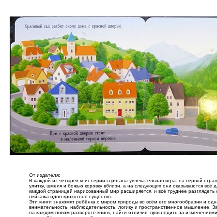
От издателя:
В каждой из четырёх книг серии спрятана увлекательная игра: на первой стра
улитку, шмеля и божью коровку вблизи, а на следующих они оказываются всё 
каждой страницей нарисованный мир расширяется, и всё труднее разглядеть
пейзажа одно крохотное существо.
Эти книги знакомят ребёнка с миром природы во всём его многообразии и о
внимательность, наблюдательность, логику и пространственное мышление. За
на каждом новом развороте книги, найти отличия, проследить за изменениями