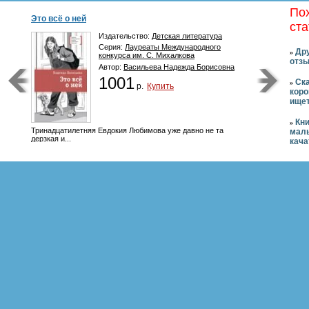
По
Это всё о ней
ста
Издательство:
Детская литература
Серия:
Лауреаты Международного
Дру
»
конкурса им. С. Михалкова
отзы
Автор:
Васильева Надежда Борисовна
1001
Ск
»
р.
Купить
коро
ище
Кни
»
Тринадцатилетняя Евдокия Любимова уже давно не та
мал
дерзкая и...
кача