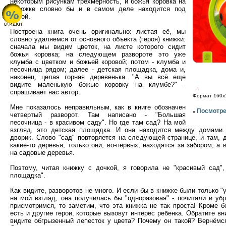
некоторым рисункам трехмерность, и божья коровка на
обложке словно бы и в самом деле находится под
лупой.
Построена книга очень оригинально: листая её, мы
словно удаляемся от основного объекта (героя) книжки:
сначала мы видим цветок, на листе которого сидит
божья коровка; на следующем развороте это уже
клумба с цветком и божьей коровой; потом - клумба и
песочница рядом; далее - детская площадка, дома и,
наконец, целая горная деревенька. "А вы всё еще
видите маленькую божью коровку на клумбе?" -
спрашивает нас автор.
Формат 160x1
Мне показалось неправильным, как в книге обозначен
Посмотре
»
четвертый разворот. Там написано - "Большая
песочница - в красивом саду". Но где там сад? На мой
взгляд, это детская площадка. И она находится между домами. 
дворик. Слово "сад" повторяется на следующей странице, и там, 
какие-то деревья, только они, во-первых, находятся за забором, а 
на садовые деревья.
Поэтому, читая книжку с дочкой, я говорила не "красивый сад",
площадка".
Как видите, разворотов не много. И если бы в книжке были только "
на мой взгляд, она получилась бы "одноразовая" - почитали и уб
присмотримся, то заметим, что эта книжка не так проста! Кроме б
есть и другие герои, которые вызовут интерес ребенка. Обратите вн
видите обгрызенный лепесток у цвета? Почему он такой? Вернёмся