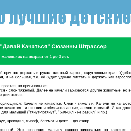
 "Давай Качаться" Сюзанны Штрассер
маленьких на возраст от 1 до 3 лет.
ё приятно держать в руках: плотный картон, скругленные края. Удобн
ая, и не большая, т.е. её будет удобно листать и держать как взросло
ь простая, но оригинальная.
тся - слон тяжелый. Далее на качели забираются другие животные, но в
е двигаются.
вторяющийся: Качели не качаются. Слон - тяжелый. Качели не качаютс
е качаются - и пингвин и обезьянка легкие, а слон тяжелый. И так дале
для малышей ("тянут-потянут", "бил-бил - не разбил" и пр.)
аус, крокодил, жираф, бегемот и даже… динозавр.
тонный. Это позволяет малышу сконцентрироваться на картинке, 