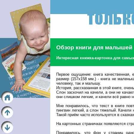
Обзор книги для малышей
Интересная книжка-картонка для самых 
Первое ощущение: книга качественная, е
размер (157x158 мм.) - книга не маленьк
человеку, так и малышу.
История, рассказанная в этой книге, очен
Слон заскочил на качели, а они не качаю
они слишком легкие, и качели всё равно н
Мне понравилось, что текст в книге по
пингвин легкий, а слон тяжелый. Качели н
Такой приём часто используется в сказках 
На картонных страничках появляются стр
Понравилось, что фон у страниц одно