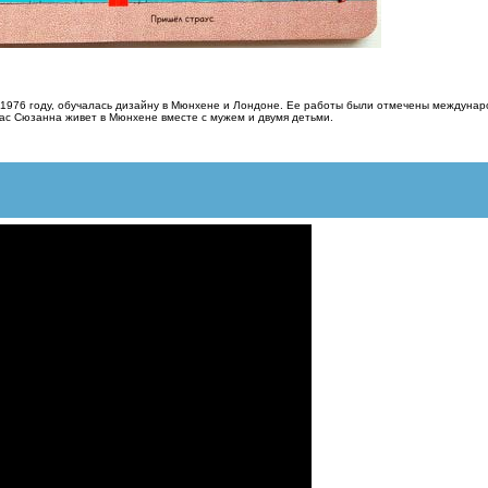
1976 году, обучалась дизайну в Мюнхене и Лондоне. Ее работы были отмечены междунаро
час Сюзанна живет в Мюнхене вместе с мужем и двумя детьми.