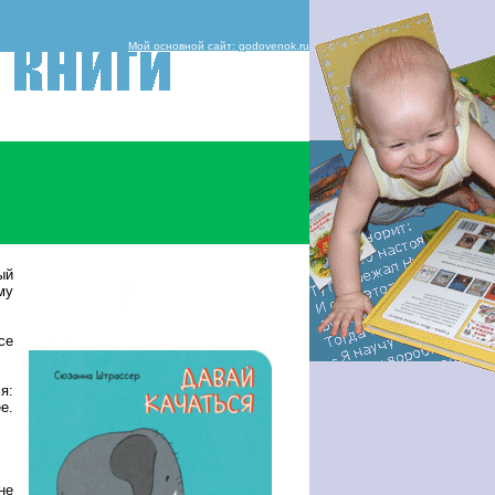
Мой основной сайт: godovenok.ru
ый
му
се
я:
е.
не