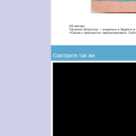
Об авторе
Сюзанна Штрассер — родилась в Эрдинге в 
«Сказка о принцессе» экранизирована. Сей
Смотрите так же