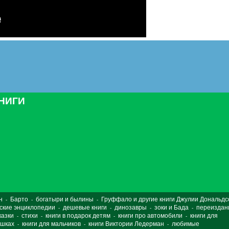
КНИГИ
н
Барто
богатыри и былины
Груффало и другие книги Джулии Дональдс
-
-
-
ские энциклопедии
дешевые книги
динозавры
зоки и Бада
переиздан
-
-
-
-
казки
стихи
книги в подарок детям
книги про автомобили
книги для
-
-
-
-
ушках
книги для мальчиков
книги Виктории Ледерман
любимые
-
-
-