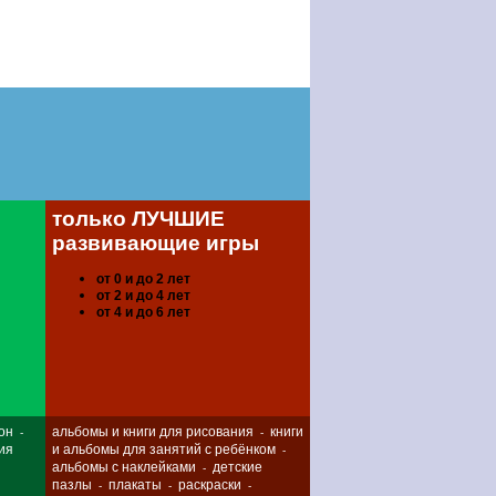
только ЛУЧШИЕ
развивающие игры
от 0 и до 2 лет
от 2 и до 4 лет
от 4 и до 6 лет
он
альбомы и книги для рисования
книги
-
-
ия
и альбомы для занятий с ребёнком
-
альбомы с наклейками
детские
-
пазлы
плакаты
раскраски
-
-
-