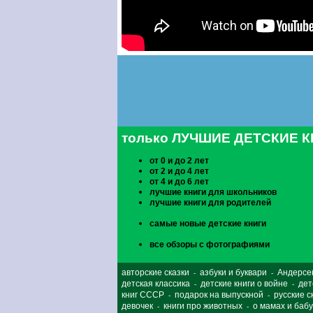
только ЛУЧШИЕ ДЕТСКИЕ 
от 0 и до 2 лет
от 2 и до 4 лет
от 4 и до 6 лет
лучшие книги для школьников
лучшие книги для родителей
самые новые детские книги
все обзоры с фотографиями
авторские сказки
азбуки и буквари
Андерсе
-
-
детская классика
детские книги о войне
дет
-
-
книг СССР
подарок на выпускной
русские с
-
-
девочек
книги про животных
о мамах и баб
-
-