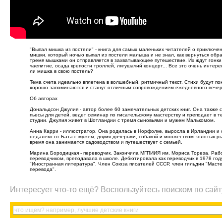
"Выпал мишка из постели" - книга для самых маленьких читателей о приключе
мишки, который ночью выпал из постели малыша и не знал, как вернуться обра
тремя мышками он отправляется в захватывающее путешествие. Их ждут гонки,
чаепитие, осада крепости троллей, лягушачий концерт... Все это очень интере
ли мишка в свою постель?
Тема счета идеально вплетена в волшебный, ритмичный текст. Стихи будут по
хорошо запоминаются и станут отличным сопровождением ежедневного вечер
Об авторах
Дональдсон Джулия - автор более 60 замечательных детских книг. Она также 
пьесы для детей, ведет семинар по писательскому мастерству и преподает в 
студии. Джулия живет в Шотландии с тремя сыновьями и мужем Малькомом.
Анна Карри - иллюстратор. Она родилась в Норфолке, выросла в Ирландии и 
недалеко от Бата с мужем, двумя дочерьми, собакой и множеством золотых р
время она занимается садоводством и путешествует с семьей.
Марина Бородицкая - переводчик. Закончила МГПИИЯ им. Мориса Тореза. Раб
переводчиком, преподавала в школе. Дебютировала как переводчик в 1978 год
"Иностранная литература". Член Союза писателей СССР, член гильдии "Маст
перевода".
Интересует что-то ещё? Воспользуйтесь поиском по сайт