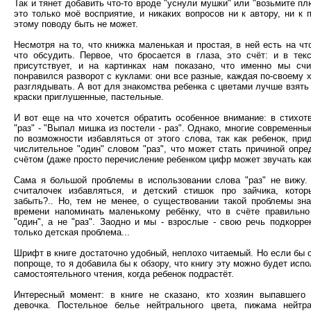
Так и тянет добавить что-то вроде "уснули мушки" или "возьмите плю
это только моё восприятие, и никаких вопросов ни к автору, ни к 
этому поводу быть не может.
Несмотря на то, что книжка маленькая и простая, в ней есть на чт
что обсудить. Первое, что бросается в глаза, это счёт: и в тек
присутствует, и на картинках нам показано, что именно мы сч
понравился разворот с куклами: они все разные, каждая по-своему 
разглядывать. А вот для знакомства ребенка с цветами лучше взять 
краски приглушенные, пастельные.
И вот еще на что хочется обратить особенное внимание: в стихот
"раз" - "Выпал мишка из постели - раз". Однако, многие современн
по возможности избавляться от этого слова, так как ребенок, при
числительное "один" словом "раз", что может стать причиной опр
счётом (даже просто перечисление ребенком цифр может звучать как "
Сама я большой проблемы в использовании слова "раз" не вижу. 
считалочек избавляться, и детский стишок про зайчика, кото
забыть?.. Но, тем не менее, о существовании такой проблемы зн
времени напоминать маленькому ребёнку, что в счёте правильно
"один", а не "раз". Заодно и мы - взрослые - свою речь подкорре
только детская проблема...
Шрифт в книге достаточно удобный, неплохо читаемый. Но если бы о
попроще, то я добавила бы к обзору, что книгу эту можно будет исп
самостоятельного чтения, когда ребенок подрастёт.
Интересный момент: в книге не сказано, кто хозяин выпавшего
девочка. Постельное белье нейтрального цвета, пижама нейтр