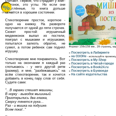
считают. Первое, что страдает у книг-
картонок, это углы. Но если они
скруглённые, то книга дольше
остаётся в хорошем состоянии.
Стихотворение простое, короткое -
одно на книжку. На развороте
получается от одной до пяти строчек.
Сюжет простой: игрушечный
медвежонок выпал из постели,
поиграл с мышками и игрушками,
попытался залезть обратно, не
Формат 159x158 мм., 28 страниц, ка
сумел, а потом ребенок сам поднял
игрушку.
Посмотреть в Лабиринте
»
на ОЗОНе
»
- используйте промок
Стихотворение мне понравилось. Вот
Посмотреть в My-Shop
»
только на окончании я каждый раз
Посмотреть в Читай-городе
»
спотыкаюсь - у него другой ритм
Посмотреть в Book24.ru
»
(размер), и мне, "разбежавшись" на
Посмотреть в Буквоеде
»
всём стихотворении, так и хочется
На сайте издательства
»
добавить в конец пару слов от себя.
Судите сами:
"...В гаражи спешат машины,
В норку - выводок мышиный.
Приоткрылись два глазка,
Сверху тянется рука…
Раз - и мишка на подушке.
Всем пока!.."