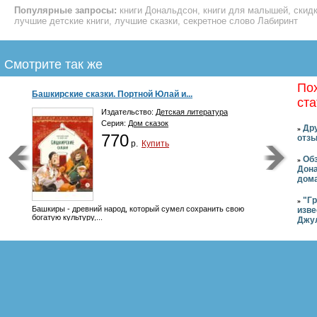
Популярные запросы:
книги Дональдсон, книги для малышей, скидки
лучшие детские книги, лучшие сказки, секретное слово Лабиринт
Смотрите так же
По
Башкирские сказки. Портной Юлай и...
ста
Издательство:
Детская литература
Серия:
Дом сказок
Дру
»
770
отзы
р.
Купить
Обз
»
Дона
дом
"Г
»
Башкиры - древний народ, который сумел сохранить свою
изве
богатую культуру,...
Джу