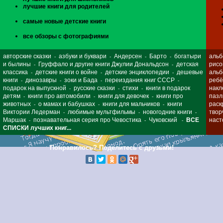
лучшие книги для родителей
самые новые детские книги
все обзоры с фотографиями
авторские сказки
азбуки и буквари
Андерсен
Барто
богатыри
альб
-
-
-
-
и былины
Груффало и другие книги Джулии Дональдсон
детская
рисо
-
-
классика
детские книги о войне
детские энциклопедии
дешевые
альб
-
-
-
книги
динозавры
зоки и Бада
переиздания книг СССР
ребё
-
-
-
-
подарок на выпускной
русские сказки
стихи
книги в подарок
накл
-
-
-
детям
книги про автомобили
книги для девочек
книги про
паз
-
-
-
животных
о мамах и бабушках
книги для мальчиков
книги
раск
-
-
-
Виктории Ледерман
любимые мультфильмы
новогодние книги
твор
-
-
-
Маршак
познавательная серия про Чевостика
Чуковский
ВСЕ
наст
-
-
-
СПИСКИ лучших книг...
Понравилось? Поделитесь с друзьми!