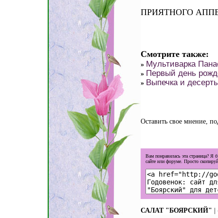
ПРИЯТНОГО АПП
Смотрите также:
Мультиварка Пана
»
Первый день рожд
»
Выпечка и десерт
»
Оставить свое мнение, п
Вам понравилась эта страница? Я 
сайте или форуме. Просто скопиру
САЛАТ "БОЯРСКИЙ"
|