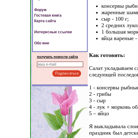
консервы рыбны
Форум
жаренные шамп
Гостевая книга
сыр - 100 г;
Карта сайта
2 средних лук
1 большая морк
Интересные ссылки
яйца вареные -
Обо мне
Как готовить:
получать новости сайта
Салат укладываем с
следующей последов
1 - консервы рыбные
2 - грибы
3 - сыр
4 - лук + морковь 
5 – яйцо
Я выкладывала слои 
праздник был детск