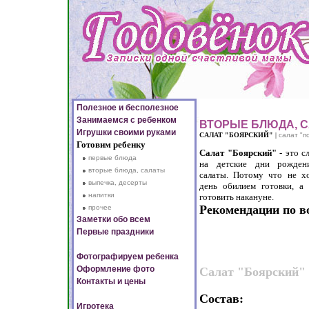
Полезное и бесполезное
Занимаемся с ребенком
ВТОРЫЕ БЛЮДА, 
Игрушки своими руками
САЛАТ "БОЯРСКИЙ"
|
салат "п
Готовим ребенку
Салат "Боярский"
- это с
первые блюда
на детские дни рожден
вторые блюда, салаты
салаты. Потому что не хо
выпечка, десерты
день обилием готовки, а
напитки
готовить накануне.
Рекомендации по в
прочее
Заметки обо всем
Первые праздники
Фотографируем ребенка
Оформление фото
Салат "Боярский" 
Контакты и цены
Состав:
Игротека