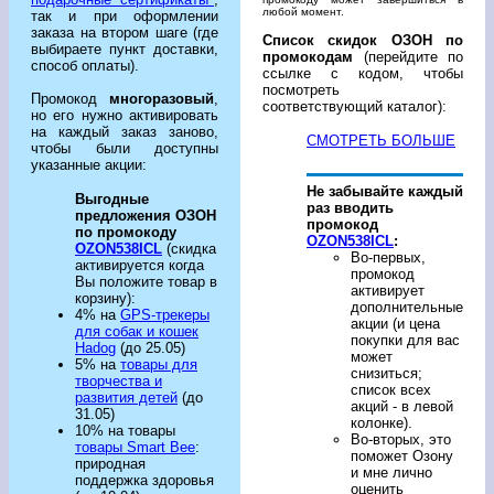
любой момент.
так и при оформлении
заказа на втором шаге (где
Список скидок ОЗОН по
выбираете пункт доставки,
промокодам
(перейдите по
способ оплаты).
ссылке с кодом, чтобы
посмотреть
Промокод
многоразовый
,
соответствующий каталог):
но его нужно активировать
на каждый заказ заново,
СМОТРЕТЬ БОЛЬШЕ
чтобы были доступны
указанные акции:
Не забывайте каждый
Выгодные
раз вводить
предложения ОЗОН
промокод
по промокоду
OZON538ICL
:
OZON538ICL
(скидка
Во-первых,
активируется когда
промокод
Вы положите товар в
активирует
корзину):
дополнительные
4% на
GPS-трекеры
акции (и цена
для собак и кошек
покупки для вас
Hadog
(до 25.05)
может
5% на
товары для
снизиться;
творчества и
список всех
развития детей
(до
акций - в левой
31.05)
колонке).
10% на товары
Во-вторых, это
товары Smart Bee
:
поможет Озону
природная
и мне лично
поддержка здоровья
оценить