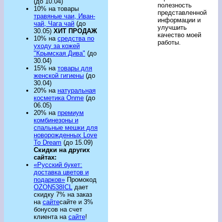
(до 10.04)
полезность
10% на товары
представленной
травяные чаи, Иван-
информации и
чай, Чага чай
(до
улучшить
30.05)
ХИТ ПРОДАЖ
качество моей
10% на
средства по
работы.
уходу за кожей
"Крымская Дива"
(до
30.04)
15% на
товары для
женской гигиены
(до
30.04)
20% на
натуральная
косметика Onme
(до
06.05)
20% на
премиум
комбинезоны и
спальные мешки для
новорожденных Love
To Dream
(до 15.09)
Скидки на других
сайтах:
«Русский букет:
доставка цветов и
подарков»
Промокод
OZON538ICL
дает
скидку 7% на заказ
на
сайте
сайте и 3%
бонусов на счет
клиента на
сайте
!