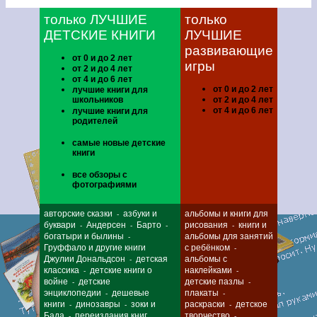
только ЛУЧШИЕ
только
ДЕТСКИЕ КНИГИ
ЛУЧШИЕ
развивающие
от 0 и до 2 лет
игры
от 2 и до 4 лет
от 4 и до 6 лет
от 0 и до 2 лет
лучшие книги для
школьников
от 2 и до 4 лет
от 4 и до 6 лет
лучшие книги для
родителей
самые новые детские
книги
все обзоры с
фотографиями
авторские сказки
азбуки и
альбомы и книги для
-
буквари
Андерсен
Барто
рисования
книги и
-
-
-
-
богатыри и былины
альбомы для занятий
-
Груффало и другие книги
с ребёнком
-
Джулии Дональдсон
детская
альбомы с
-
классика
детские книги о
наклейками
-
-
войне
детские
детские пазлы
-
-
энциклопедии
дешевые
плакаты
-
-
книги
динозавры
зоки и
раскраски
детское
-
-
-
Бада
переиздания книг
творчество
-
-