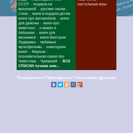
СССР
подарок на
настольные игры
-
выпускной
русские сказки
-
-
стихи
книги в подарок детям
-
-
книги про автомобили
книги
-
для девочек
книги про
-
животных
о мамах и
-
бабушках
книги для
-
мальчиков
книги Виктории
-
Ледерман
любимые
-
мультфильмы
новогодние
-
книги
Маршак
-
-
познавательная серия про
Чевостика
Чуковский
ВСЕ
-
-
СПИСКИ лучших книг...
Понравилось? Пригодилось? Расскажите друзьям!