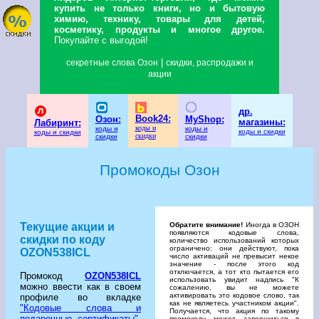
купить не только книги, но и бытовую
химию, технику, товары для детей,
косметику, продукты и многое другое.
Покупайте с выгодой!
|
секретные слова Озон
скидки, распродажи и
акции
др.
Book24:
Озон:
MyShop:
магазины:
Лабиринт:
коды и
коды и
коды и
коды и скидки
коды и скидки
скидки
скидки
скидки
Промокоды Озон
Текущие акции и
Обратите внимание!
Иногда в ОЗОН
появляются кодовые слова,
скидки по коду
количество использований которых
ограничено: они действуют, пока
OZON538ICL
число активаций не превысит некое
значение - после этого код
отключается, а тот кто пытается его
Промокод
OZON538ICL
использовать увидит надпись "К
можно ввести как в своем
сожалению, вы не можете
активировать это кодовое слово, так
профиле во вкладке
как не являетесь участником акции".
"Кодовые слова и
Получается, что акция по такому
подарочные сертификаты"
,
промокоду может завершиться в