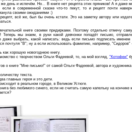
 же день и испечём. Но... В книге нет рецепта этих пряников! А я даже 
о если в современной сказке что-то пекут, то и рецепт почти наверн
манула своими ожиданиями :)
рецепт, всё же, был бы очень кстати. Это на заметку автору или издат
ваться.
амечательной книге своими придирками. Поэтому отдельно отмечу сам
и! Теперь мы знаем, в руки какой девчонки попадёт письмо, отправ
 даже выбрать, какой написать: ведь если письмо подписать именем "
ся почтуля "В"; ну а если использовать фамилию, например, "Сидоров" -
ь как хорошую новогоднюю книгу.
акомство с творчеством Ольги Фадеевой, то, на мой взгляд,
"Котофеи"
б
ов о книге "Мне письмо!" от самой Ольги Фадеевой, автора и художника
оличеству текста.
два главных героя и это дети.
роисходит в реальном городе, в Великом Устюге.
 книга без любимого синего, если не считать самую капельку на кончике 
ается?