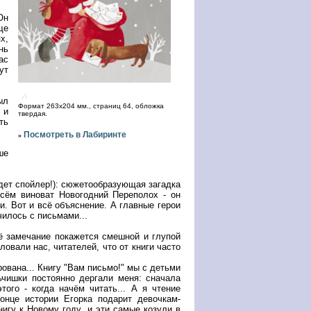
Он
ще
х,
нь
ас
ут
ыл
Формат 263x204 мм., страниц 64, обложка
 и
твердая.
ть
Посмотреть в Лабиринте
»
ше
дет спойлер!): сюжетообразующая загадка
сём виноват Новогодний Переполох - он
и. Вот и всё объяснение. А главные герои
чилось с письмами...
оё замечание покажется смешной и глупой
овали нас, читателей, что от книги часто
ована... Книгу "Вам письмо!" мы с детьми
чишки постоянно дергали меня: сначала
того - когда начём читать... А я чтение
онце истории Егорка подарит девочкам-
нигу к Новому году, и эти самые козули в