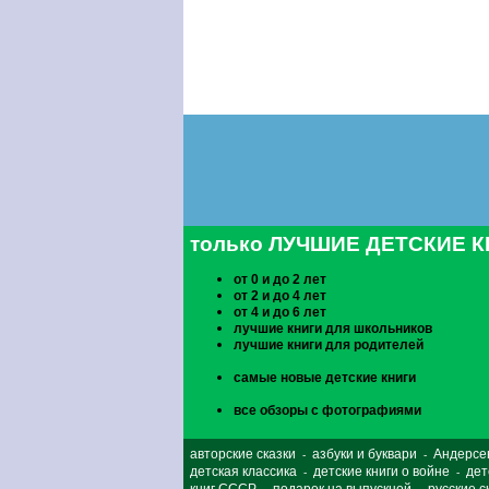
только ЛУЧШИЕ ДЕТСКИЕ 
от 0 и до 2 лет
от 2 и до 4 лет
от 4 и до 6 лет
лучшие книги для школьников
лучшие книги для родителей
самые новые детские книги
все обзоры с фотографиями
авторские сказки
азбуки и буквари
Андерсе
-
-
детская классика
детские книги о войне
дет
-
-