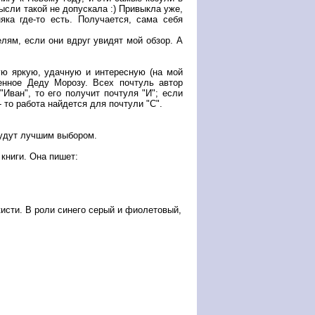
мысли такой не допускала :) Привыкла уже,
яка где-то есть. Получается, сама себя
елям, если они вдруг увидят мой обзор. А
ую яркую, удачную и интересную (на мой
ленное Деду Морозу. Всех почтуль автор
Иван", то его получит почтуля "И"; если
 то работа найдется для почтули "С".
удут лучшим выбором.
 книги. Она пишет:
кисти. В роли синего серый и фиолетовый,