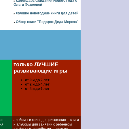
Календарь ожидания Нового Года от
»
Ольги Фадеевой
Лучшие новогодние книги для детей
»
Обзор книги "Подарок Деда Мороза"
»
только ЛУЧШИЕ
развивающие игры
от 0 и до 2 лет
от 2 и до 4 лет
от 4 и до 6 лет
он
альбомы и книги для рисования
книги
-
-
ия
и альбомы для занятий с ребёнком
-