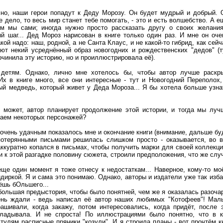
чно, наши герои попадут к Деду Морозу. Он будет мудрый и добрый. 
 дело, то весь мир станет тебе помогать, - это и есть волшебство. А е
ем мы сами; иногда нужно просто рассказать другу о своих желания
й шаг... Дед Мороз нарисован в книге только один раз. И мне он оче
ой надо: наш, родной, а не Санта Клаус, и не какой-то гибрид, как сейч
ают некий усреднённый образ новогодних и рождественских "дедов" (т
очинила эту историю, но и проиллюстрировала её).
 детям. Однако, лично мне хотелось бы, чтобы автор лучше раскр
Их в книге много, все они интересные - тут и Новогодний Переполох,
ый медведь, который живет у Деда Мороза... Я бы хотела больше узна
, может, автор планирует продолжение этой истории, и тогда мы луч
наем некоторых персонажей?
 очень удачным показалось мне и окончание книги (внимание, дальше бу
потерянными письмами решилась слишком просто - оказывается, во в
ккуратно копался в письмах, чтобы получить марки для своей коллекци
 к этой разгадке половину сюжета, строили предположения, что же слу
еще один момент я тоже отнесу к недостаткам... Наверное, кому-то м
диркой. Я и сама это понимаю. Однако, авторы и издатели уже так избал
ёшь бОльшего...
ольшая предыстория, чтобы было понятней, чем же я оказалась разочар
ень ждали - ведь написал её автор наших любимых "Котофеев"! Маль
рашивали, когда закажу, потом интересовались, когда придёт, после э
кладывала. И не спроста! По иллюстрациями было понятно, что в к
тулям расписные пряники "козули". И я строила планы - вот прочтём к