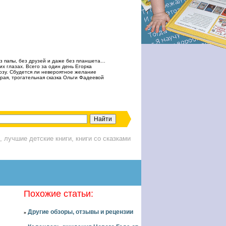
ез папы, без друзей и даже без планшета…
х глазах. Всего за один день Егорка
озу. Сбудется ли невероятное желание
рая, трогательная сказка Ольги Фадеевой
, лучшие детские книги, книги со сказками
Похожие статьи:
Другие обзоры, отзывы и рецензии
»