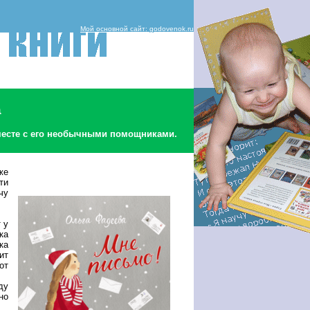
Мой основной сайт: godovenok.ru
а
вместе с его необычными помощниками.
же
ти
чу
 у
ка
ка
ит
от
ду
но