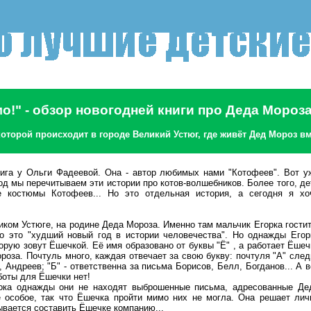
о!" - обзор новогодней книги про Деда Мороз
которой происходит в городе Великий Устюг, где живёт Дед Мороз 
книга у Ольги Фадеевой. Она - автор любимых нами "Котофеев". Вот у
д мы перечитываем эти истории про котов-волшебников. Более того, де
 костюмы Котофеев... Но это отдельная история, а сегодня я хо
иком Устюге, на родине Деда Мороза. Именно там мальчик Егорка гостит
о это "худший новый год в истории человечества". Но однажды Егор
орую зовут Ёшечкой. Её имя образовано от буквы "Ё" , а работает Ёшеч
роза. Почтуль много, каждая отвечает за свою букву: почтуля "А" след
 Андреев; "Б" - ответственна за письма Борисов, Белл, Богданов... А в
аботы для Ёшечки нет!
ока однажды они не находят выброшенные письма, адресованные Де
 особое, так что Ёшечка пройти мимо них не могла. Она решает лич
ывается составить Ёшечке компанию...