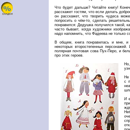
Что будет дальше? Читайте книгу! Коне
расскажет гостям, что если делать доброе
он расскажет, что творить чудеса мож
попросить о чём-то, сделать решительны
понравился: Дедушка получился такой, как
часто бывает, когда художники изображ
надо напомнить, что Фадеева не только с
В общем, книга понравилась и мне, и
некоторых второстепенных персонажей. 
полярная почтовая сова Пух-Перо, и бел
про этих героев.
Но
уз
Не
с 
неа
шли
И 
при
жд
Неб
оч
сп
от
поч