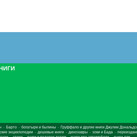
КНИГИ
н
Барто
богатыри и былины
Груффало и другие книги Джулии Дональдс
-
-
-
ские энциклопедии
дешевые книги
динозавры
зоки и Бада
переиздан
-
-
-
-