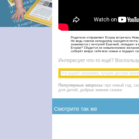
Родители отправляют Егорку встречать Новы
Но ведь совсем неподалёку находятся почта 
знакомится с почтулей Ёшечкой, попадает в
Егорки? Сбудется ли невыполнимое желание
соберёт вокруг себя всю семью и подарит с
Интересует что-то ещё? Воспользу
Популярные запросы:
про новый год, ска
для детей, добрые зимние сказки
Смотрите так же