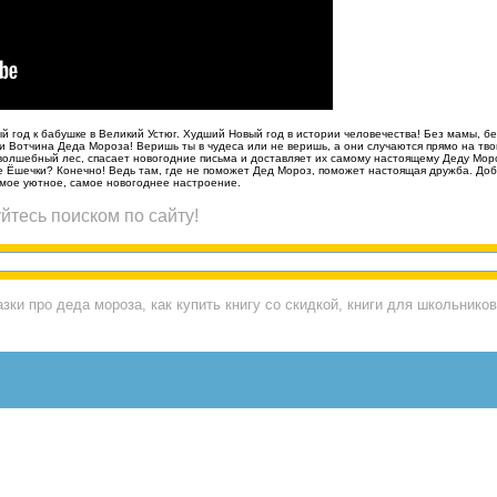
й год к бабушке в Великий Устюг. Худший Новый год в истории человечества! Без мамы, б
и Вотчина Деда Мороза! Веришь ты в чудеса или не веришь, а они случаются прямо на твои
 волшебный лес, спасает новогодние письма и доставляет их самому настоящему Деду Мор
 Ёшечки? Конечно! Ведь там, где не поможет Дед Мороз, поможет настоящая дружба. Доб
амое уютное, самое новогоднее настроение.
йтесь поиском по сайту!
зки про деда мороза, как купить книгу со скидкой, книги для школьников