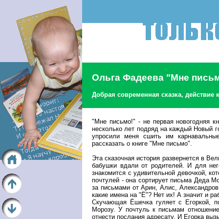
Ольга Фадеева "Мне письм
Добрая современная сказка, действие 
"Мне письмо!" - не первая новогодняя 
несколько лет подряд на каждый Новый го
упросили меня сшить им карнавальные
рассказать о книге "Мне письмо".
Эта сказочная история развернется в Вел
бабушки вдали от родителей. И для нег
знакомится с удивительной девочкой, кот
почтулей - она сортирует письма Деда Мо
за письмами от Арин, Алис, Александров,
какие имена на "Ё"? Нет их! А значит и р
Скучающая Ёшечка гуляет с Егоркой, п
Морозу. У почтуль к письмам отношение
отнести послания адресату. И Егорка выз