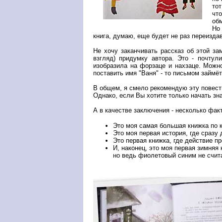
тот
чт
об
Но 
книга, думаю, еще будет не раз переизда
Не хочу заканчивать рассказ об этой з
взгляд) придумку автора. Это - почтул
изобразила на форзаце и нахзаце. Можно
поставить имя "Ваня" - то письмом займёт
В общем, я смело рекомендую эту повест
Однако, если Вы хотите только начать зн
А в качестве заключения - несколько факт
Это моя самая большая книжка по к
Это моя первая история, где сразу 
Это первая книжка, где действие п
И, наконец, это моя первая зимняя
но ведь фиолетовый синим не счит