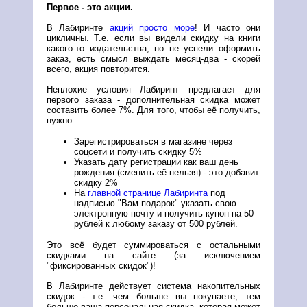
Первое - это акции.
В Лабиринте
акций просто море
! И часто они
цикличны. Т.е. если вы видели скидку на книги
какого-то издательства, но не успели оформить
заказ, есть смысл выждать месяц-два - скорей
всего, акция повторится.
Неплохие условия Лабиринт предлагает для
первого заказа - дополнительная скидка может
составить более 7%. Для того, чтобы её получить,
нужно:
Зарегистрироваться в магазине через
соцсети и получить скидку 5%
Указать дату регистрации как ваш день
рождения (сменить её нельзя) - это добавит
скидку 2%
На
главной странице Лабиринта
под
надписью "Вам подарок" указать свою
электронную почту и получить купон на 50
рублей к любому заказу от 500 рублей.
Это всё будет суммироваться с остальными
скидками на сайте (за исключением
"фиксированных скидок")!
В Лабиринте действует система накопительных
скидок - т.е. чем больше вы покупаете, тем
больше ваша персональная скидка, которая может