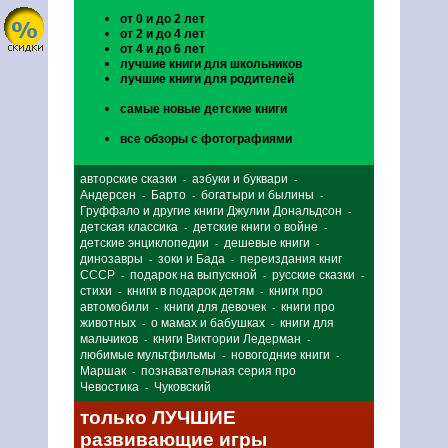
от 0 и до 2 лет
от 2 и до 4 лет
от 4 и до 6 лет
лучшие книги для школьников
лучшие книги для родителей
самые новые детские книги
все обзоры с фотографиями
авторские сказки
азбуки и буквари
-
-
Андерсен
Барто
богатыри и былины
-
-
-
Груффало и другие книги Джулии Дональдсон
-
детская классика
детские книги о войне
-
-
детские энциклопедии
дешевые книги
-
-
динозавры
зоки и Бада
переиздания книг
-
-
СССР
подарок на выпускной
русские сказки
-
-
-
стихи
книги в подарок детям
книги про
-
-
автомобили
книги для девочек
книги про
-
-
животных
о мамах и бабушках
книги для
-
-
мальчиков
книги Виктории Ледерман
-
-
любимые мультфильмы
новогодние книги
-
-
Маршак
познавательная серия про
-
Чевостика
Чуковский
-
только ЛУЧШИЕ
развивающие игры