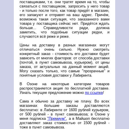
поставщиками, т.е. они тратят время на то, чтобы
связаться с поставщиком, запросить у него товар
- и только после того, как товар придёт в магазин,
его запакуют и отправят на ваш адрес. Причём,
возможна такая ситуация, что заказанного вами
товара у поставщика сейчас нет. Придётся ждать
больше... Справедливости ради, должна
заметить, что подобные ситуации редки, и
случаются всё реже и реже.
Цены на доставку в разных магазинах могут
отличаться очень сильно. Нужно смотреть
конкретный заказ - стоимость его доставки будет
зависеть от многих факторов: от способа доставки
(почтой, в пункт самовывоза, курьером), от цены
заказа, от актуальных на данный момент акций.
Могу сказать только, что самые "прозрачные" и
понятные условия доставки у Лабиринта.
В Озоне на некоторые категории товаров
распространяется акция по бесплатной доставке.
Узнать текущее предложение можно
по ссылке
/
Сама я обычно за доставку не плачу. Во всех
магазинах большие заказы доставляются
бесплатно: в Лабиринте от 1600 рублей курьером,
от 500 рублей - в пункт самовывоза; в Озоне у
меня подписка
"Премиум"
, а в Майшоп бесплатно
доставляют заказ стоимостью от 1500 рублей -
тоже в пункт самовывоза.