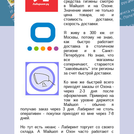
средства гигиены смотрю
в Майшоп и на Озоне.
Значение имеет не только
цена товара, но и
стоимость доставки,
скорость доставки.
Я живу в 300 км. от
Москвы, потому не знаю,
как быстро работает
доставка в столичном
регионе и в Санкт-
Петербурге. Но знаю, что
все магазины
соперничают, стараются
"завоёвывать" эти регионы
за счет быстрой доставки.
Ко мне же быстрей всего
приходят заказы от Озона -
через 2-3 дня после
оформления. Примерно на
том же уровне держится
Майшоп - обычно я
получаю заказ через 3 дня. Лабиринт не столь
оперативен - покупки приходят ко мне через 7-8
дней.
Но тут есть нюанс - Лабиринт торгует со своего
склада. А Майшоп и Озон часто работают с