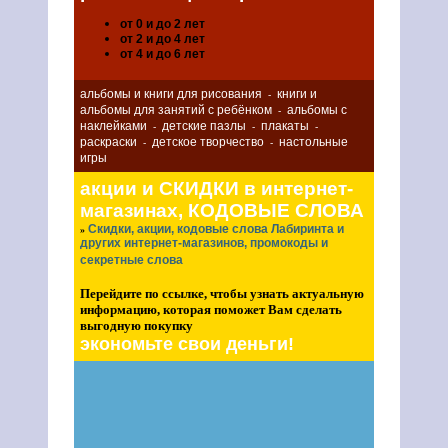
от 0 и до 2 лет
от 2 и до 4 лет
от 4 и до 6 лет
альбомы и книги для рисования
книги и
-
альбомы для занятий с ребёнком
альбомы с
-
наклейками
детские пазлы
плакаты
-
-
-
раскраски
детское творчество
настольные
-
-
игры
акции и СКИДКИ в интернет-
магазинах, КОДОВЫЕ СЛОВА
Скидки, акции, кодовые слова Лабиринта и
»
других интернет-магазинов, промокоды и
секретные слова
Перейдите по ссылке, чтобы узнать актуальную
информацию, которая поможет Вам сделать
выгодную покупку
экономьте свои деньги!