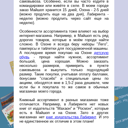
самовывоза. Особенно, если вы часто ездите в
командировки или живёте в селе. В моем городе
заказ Майшоп хранится 15 дней, Озона - 2-5 дней
(можно продлить еще на два дня), Лабиринта -
неделю (можно продлить через сайт еще на
неделю).
Особенности ассортимента тоже влияют на выбор
интернет-магазина. Например, в Майшоп есть ряд
дорогих товаров, которые в моём городе найти
сложно. В Озоне я всегда беру наборы "Лего",
памперсы и таблетки для посудомоечной машины.
А последнее время покупаю на Озоне
детскую
обувь
- проще найти нужное, ассортимент
большой, цена хорошая. Можно заказать
несколько размеров, примерить в пункте
самовывоза и выкупить только подходящий
размер. Такие покупки, учитывая оплату баллами,
бонусами "спасибо" и специальные цены по
акциям, обходятся мне в 1,5-2 раза дешевле, чем
если бы я покупала то же самое в обычных
магазинах моего города.
Книжный ассортимент в разных магазинах тоже
отличается. Например, в Лабиринте нет новых
книг от издательств "Махаон" и "Росмэн", которые
есть в Майшоп и на Озоне. Зато в других
магазинах нет
книг издательства Лабиринт
. И это
не единственное их отличие в этом плане!