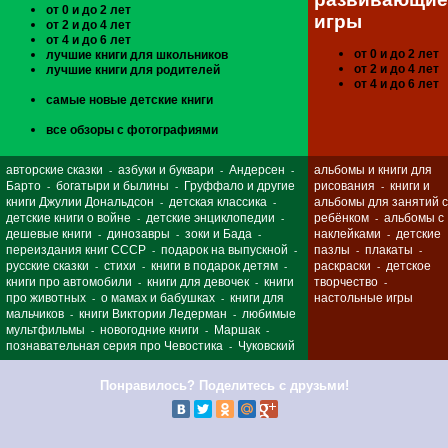
от 0 и до 2 лет
игры
от 2 и до 4 лет
от 4 и до 6 лет
от 0 и до 2 лет
лучшие книги для школьников
от 2 и до 4 лет
лучшие книги для родителей
от 4 и до 6 лет
самые новые детские книги
все обзоры с фотографиями
авторские сказки
азбуки и буквари
Андерсен
альбомы и книги для
-
-
-
Барто
богатыри и былины
Груффало и другие
рисования
книги и
-
-
-
книги Джулии Дональдсон
детская классика
альбомы для занятий с
-
-
детские книги о войне
детские энциклопедии
ребёнком
альбомы с
-
-
-
дешевые книги
динозавры
зоки и Бада
наклейками
детские
-
-
-
-
переиздания книг СССР
подарок на выпускной
пазлы
плакаты
-
-
-
-
русские сказки
стихи
книги в подарок детям
раскраски
детское
-
-
-
-
книги про автомобили
книги для девочек
книги
творчество
-
-
-
про животных
о мамах и бабушках
книги для
настольные игры
-
-
мальчиков
книги Виктории Ледерман
любимые
-
-
мультфильмы
новогодние книги
Маршак
-
-
-
познавательная серия про Чевостика
Чуковский
-
Понравилось? Поделитесь с друзьми!