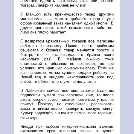
помогают сделать повторный заказ или возврат
товара). Лабиринт наклеек не клеит.
У Майшоп есть преимущество перед другими
магазинами - вы можете добавить товар в уже
сформированный заказ нажатием одной кнопки. В
других магазинах такой возможности либо нет,
либо она плохо работает.
С возвратом бракованных товаров все магазины
работают по-разному. Проще всего проблемы
решаются с Озоном: товар меняется просто и
быстро (но я сталкивалась с браком всего
несколько раз). В Майшоп обычно тоже
сложностей с обменом не возникает, но при
условии, что брак был обнаружен сразу. Если же
вы, например, летом купили подарок ребёнку на
Новый год и увидели неисправность уже под
ёлкой, то обменять его уже не получится.
В Лабиринте сейчас всё еще строже. Если вы
подписали бумаги при передаче книг, то после
этого, скорей всего, никаких претензий у вас не
примут. Поэтому не стесняйтесь распаковать
заказ и внимательно проверить каждую книгу.
Курьер подождёт, а в пункте самовывоза торопить
не станут.
Иногда при выборе интернет-магазина важным
оказывается срок хранения заказа в пункте